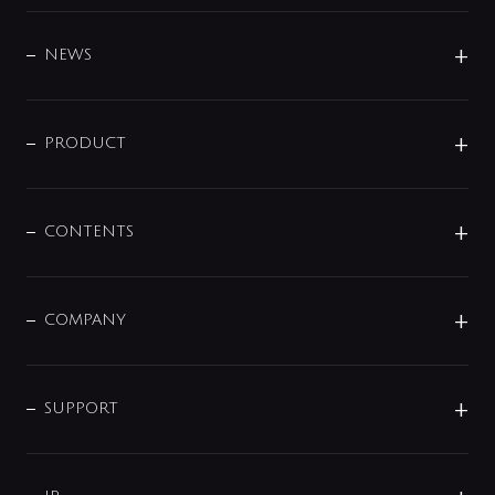
BRAND
DESIGN
NEWS
ニュースリリース
商品に関して
PRODUCT
展示会
混合栓
企業情報
センサー・タッチ水栓
その他
CONTENTS
セットアイテム
MIZUBA（ミズバ）
予洗い水栓
プレパシュ＋
洗面器・手洗器
単水栓
COMPANY
みらいエコ住宅2026
事業について
シャワー
企業情報
インテリア・アクセサリー
SMART FINE BUBBLE
ORIGINAL GRAPHIC
企業理念
SUPPORT
分岐
コーポレートメッセージ
水栓部品
水まわり解決帖
サポート
CSR
バルブ