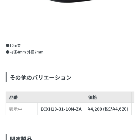
●10m巻
●内径4mm 外径7mm
その他のバリエーション
品番
価格
J
表示中
ECXH13-31-10M-ZA
¥
4,200
(税込¥
4,620
)
49
関連製品