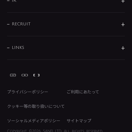
よくあるご質問
じぶんシャワーが見つかる
会社概要
シャワインフォ
IR
配管システム
お問い合わせ
沿革
配管部材
IENI
IR情報
サポートチャット
ブランド・グループ紹介
キッチン周辺用品
IRニュース
データダウンロード
RECRUIT
事業所案内
バス・空調周辺用品
経営情報
節湯水栓・節水水栓について
ショールーム
洗面周辺用品
採用情報
業績・財務情報
環境配慮バルブ登録制度について
水栓金具の製造工程
洗濯機周辺用品
募集要項
IRライブラリ
LINKS
みらいエコ住宅2026事業
トイレ周辺用品
株式情報
類似品・模倣品にご注意ください
ガーデニング周辺用品
Global Site
IRカレンダー
工具
FAQ（IR向け）
ディスクロージャーポリシー
免責事項
プライバシーポリシー
ご利用にあたって
IRに関するお問い合わせ
電子公告
クッキー等の取り扱いについて
ソーシャルメディアポリシー
サイトマップ
Copyright
©2026 SANEI LTD.
All rights reserved.