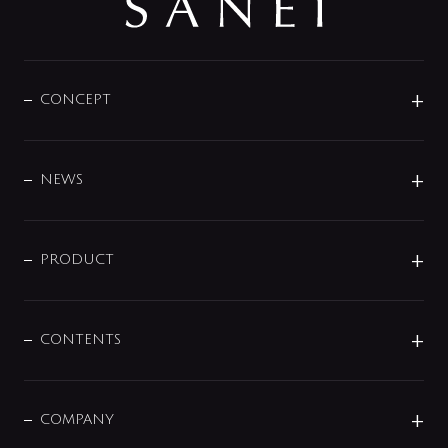
CONCEPT
BRAND
DESIGN
NEWS
ニュースリリース
商品に関して
PRODUCT
展示会
混合栓
企業情報
センサー・タッチ水栓
その他
CONTENTS
セットアイテム
MIZUBA（ミズバ）
予洗い水栓
プレパシュ＋
洗面器・手洗器
単水栓
COMPANY
みらいエコ住宅2026
事業について