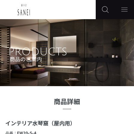
PRODUCTS
商品のご案内
商品詳細
インテリア水琴窟（屋内用）
品番：
EW20-S-4