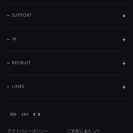
シャワー
企業情報
インテリア・アクセサリー
SMART FINE BUBBLE
ORIGINAL GRAPHIC
企業理念
SUPPORT
分岐
コーポレートメッセージ
水栓部品
水まわり解決帖
サポート
CSR
バルブ
よくあるご質問
じぶんシャワーが見つかる
会社概要
シャワインフォ
IR
配管システム
お問い合わせ
沿革
配管部材
IENI
IR情報
サポートチャット
ブランド・グループ紹介
キッチン周辺用品
IRニュース
データダウンロード
RECRUIT
事業所案内
バス・空調周辺用品
経営情報
節湯水栓・節水水栓について
ショールーム
洗面周辺用品
採用情報
業績・財務情報
環境配慮バルブ登録制度について
水栓金具の製造工程
洗濯機周辺用品
募集要項
IRライブラリ
LINKS
みらいエコ住宅2026事業
トイレ周辺用品
株式情報
類似品・模倣品にご注意ください
ガーデニング周辺用品
Global Site
IRカレンダー
工具
FAQ（IR向け）
ディスクロージャーポリシー
免責事項
プライバシーポリシー
ご利用にあたって