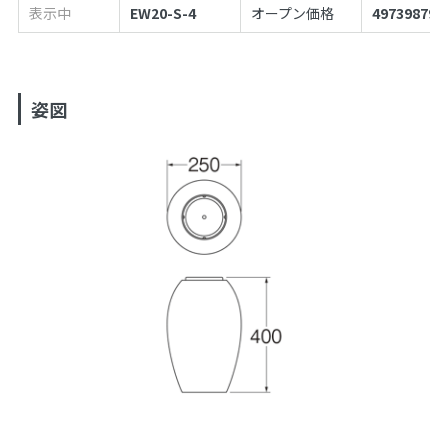
表示中
EW20-S-4
オープン価格
497398799
姿図