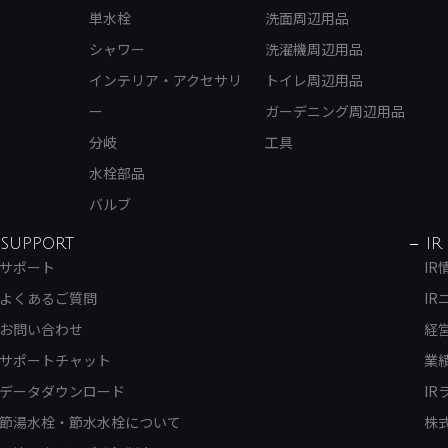
単水栓
洗面周辺用品
シャワー
洗濯機周辺用品
インテリア・アクセサリ
トイレ周辺用品
ー
ガーデニング周辺用品
分岐
工具
水栓部品
バルブ
SUPPORT
IR
サポート
IR
よくあるご質問
IR
お問い合わせ
経
サポートチャット
業
データダウンロード
IR
節湯水栓・節水水栓について
株