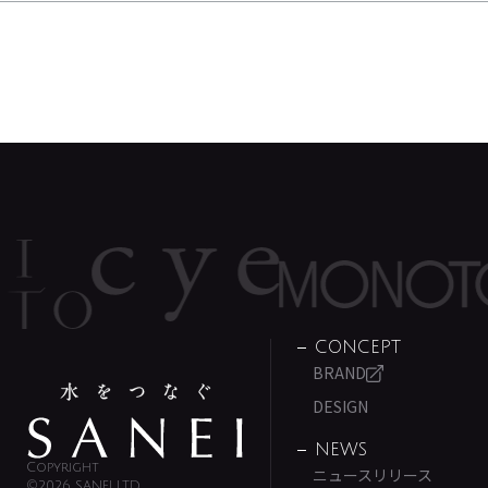
CONCEPT
BRAND
DESIGN
NEWS
Copyright
ニュースリリース
©2026 SANEI LTD.