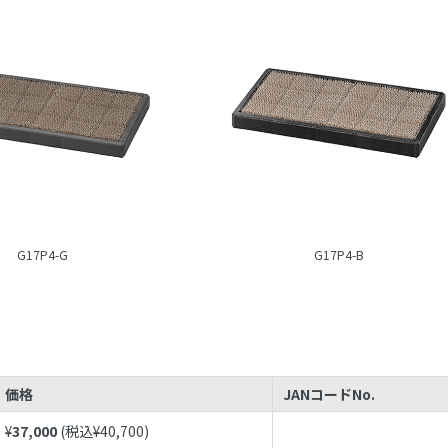
G17P4-G
G17P4-B
価格
JANコードNo.
¥
37,000
(税込¥
40,700
)