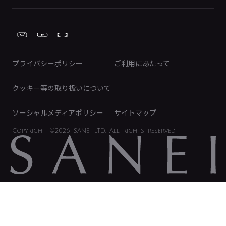
株式情報
類似品・模倣品にご注意ください
ガーデニング周辺用品
Global Site
IRカレンダー
工具
FAQ（IR向け）
ディスクロージャーポリシー
免責事項
プライバシーポリシー
ご利用にあたって
IRに関するお問い合わせ
電子公告
クッキー等の取り扱いについて
ソーシャルメディアポリシー
サイトマップ
Copyright
©2026 SANEI LTD.
All rights reserved.