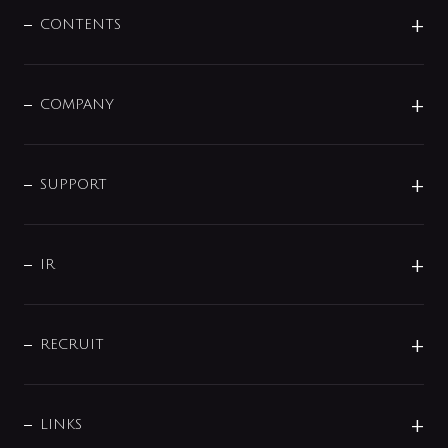
センサー・タッチ水栓
その他
CONTENTS
セットアイテム
MIZUBA（ミズバ）
予洗い水栓
プレパシュ＋
洗面器・手洗器
単水栓
COMPANY
みらいエコ住宅2026
事業について
シャワー
企業情報
インテリア・アクセサリー
SMART FINE BUBBLE
ORIGINAL GRAPHIC
企業理念
SUPPORT
分岐
コーポレートメッセージ
水栓部品
水まわり解決帖
サポート
CSR
バルブ
よくあるご質問
じぶんシャワーが見つかる
会社概要
シャワインフォ
IR
配管システム
お問い合わせ
沿革
配管部材
IENI
IR情報
サポートチャット
ブランド・グループ紹介
キッチン周辺用品
IRニュース
データダウンロード
RECRUIT
事業所案内
バス・空調周辺用品
経営情報
節湯水栓・節水水栓について
ショールーム
洗面周辺用品
採用情報
業績・財務情報
環境配慮バルブ登録制度について
水栓金具の製造工程
洗濯機周辺用品
募集要項
IRライブラリ
LINKS
みらいエコ住宅2026事業
トイレ周辺用品