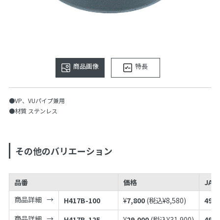
商品画像
特長
●VP、VUパイプ兼用
●材質 ステンレス
その他のバリエーション
品番
価格
JAN
商品詳細
H417B-100
¥
7,800
(税込¥
8,580
)
4973
商品詳細
H417B-125
¥
29,000
(税込¥
31,900
)
4973