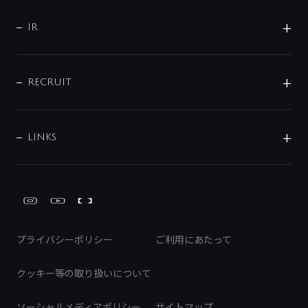
サポート
CSR
バルブ
よくあるご質問
じぶんシャワーが見つかる
会社概要
シャワインフォ
IR
配管システム
お問い合わせ
沿革
配管部材
IENI
IR情報
サポートチャット
ブランド・グループ紹介
キッチン周辺用品
IRニュース
データダウンロード
RECRUIT
事業所案内
バス・空調周辺用品
経営情報
節湯水栓・節水水栓について
ショールーム
洗面周辺用品
採用情報
業績・財務情報
環境配慮バルブ登録制度について
水栓金具の製造工程
洗濯機周辺用品
募集要項
IRライブラリ
LINKS
みらいエコ住宅2026事業
トイレ周辺用品
株式情報
類似品・模倣品にご注意ください
ガーデニング周辺用品
Global Site
IRカレンダー
工具
FAQ（IR向け）
ディスクロージャーポリシー
免責事項
プライバシーポリシー
ご利用にあたって
IRに関するお問い合わせ
電子公告
クッキー等の取り扱いについて
ソーシャルメディアポリシー
サイトマップ