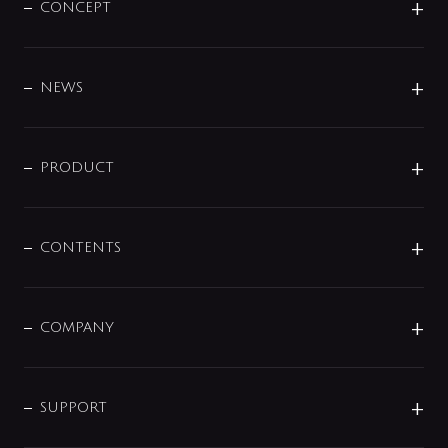
CONCEPT
BRAND
DESIGN
NEWS
ニュースリリース
商品に関して
PRODUCT
展示会
混合栓
企業情報
センサー・タッチ水栓
その他
CONTENTS
セットアイテム
MIZUBA（ミズバ）
予洗い水栓
プレパシュ＋
洗面器・手洗器
単水栓
COMPANY
みらいエコ住宅2026
事業について
シャワー
企業情報
インテリア・アクセサリー
SMART FINE BUBBLE
ORIGINAL GRAPHIC
企業理念
SUPPORT
分岐
コーポレートメッセージ
水栓部品
水まわり解決帖