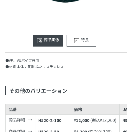
商品画像
特長
●VP、VUパイプ兼用
●材質 本体：黄銅 ふた：ステンレス
その他のバリエーション
品番
価格
JAN
商品詳細
H520-2-100
¥
12,000
(税込¥
13,200
)
4973
商品詳細
H520-2-50
¥
4,300
(税込¥
4,730
)
4973