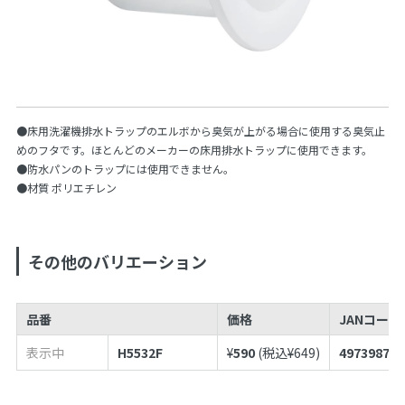
●床用洗濯機排水トラップのエルボから臭気が上がる場合に使用する臭気止
めのフタです。ほとんどのメーカーの床用排水トラップに使用できます。
●防水パンのトラップには使用できません。
●材質 ポリエチレン
その他のバリエーション
品番
価格
JANコードN
表示中
H5532F
¥
590
(税込¥
649
)
497398755