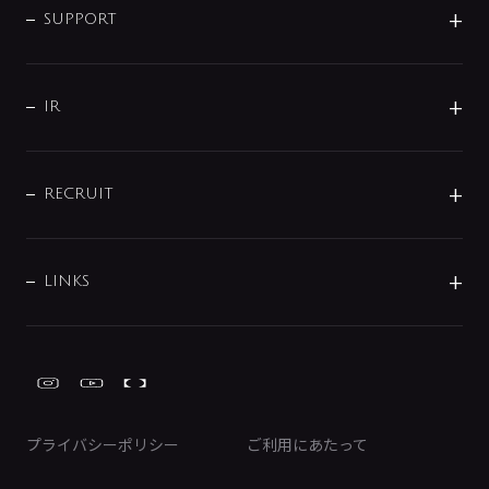
SMART FINE BUBBLE
ORIGINAL GRAPHIC
企業理念
SUPPORT
分岐
コーポレートメッセージ
水栓部品
水まわり解決帖
サポート
CSR
バルブ
よくあるご質問
じぶんシャワーが見つかる
会社概要
シャワインフォ
IR
配管システム
お問い合わせ
沿革
配管部材
IENI
IR情報
サポートチャット
ブランド・グループ紹介
キッチン周辺用品
IRニュース
データダウンロード
RECRUIT
事業所案内
バス・空調周辺用品
経営情報
節湯水栓・節水水栓について
ショールーム
洗面周辺用品
採用情報
業績・財務情報
環境配慮バルブ登録制度について
水栓金具の製造工程
洗濯機周辺用品
募集要項
IRライブラリ
LINKS
みらいエコ住宅2026事業
トイレ周辺用品
株式情報
類似品・模倣品にご注意ください
ガーデニング周辺用品
Global Site
IRカレンダー
工具
FAQ（IR向け）
ディスクロージャーポリシー
免責事項
プライバシーポリシー
ご利用にあたって
IRに関するお問い合わせ