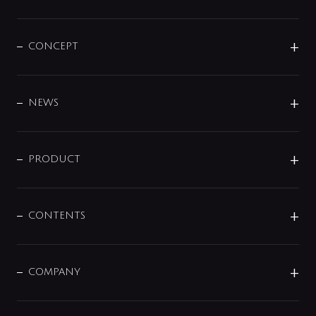
CONCEPT
BRAND
DESIGN
NEWS
ニュースリリース
商品に関して
PRODUCT
展示会
混合栓
企業情報
センサー・タッチ水栓
その他
CONTENTS
セットアイテム
MIZUBA（ミズバ）
予洗い水栓
プレパシュ＋
洗面器・手洗器
単水栓
COMPANY
みらいエコ住宅2026
事業について
シャワー
企業情報
インテリア・アクセサリー