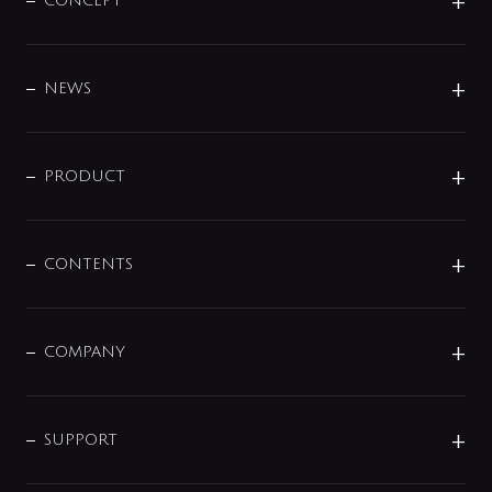
CONCEPT
BRAND
DESIGN
NEWS
ニュースリリース
商品に関して
PRODUCT
展示会
混合栓
企業情報
センサー・タッチ水栓
その他
CONTENTS
セットアイテム
MIZUBA（ミズバ）
予洗い水栓
プレパシュ＋
洗面器・手洗器
単水栓
COMPANY
みらいエコ住宅2026
事業について
シャワー
企業情報
インテリア・アクセサリー
SMART FINE BUBBLE
ORIGINAL GRAPHIC
企業理念
SUPPORT
分岐
コーポレートメッセージ
水栓部品
水まわり解決帖