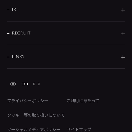
サポート
CSR
バルブ
よくあるご質問
じぶんシャワーが見つかる
会社概要
シャワインフォ
IR
配管システム
お問い合わせ
沿革
配管部材
IENI
IR情報
サポートチャット
ブランド・グループ紹介
キッチン周辺用品
IRニュース
データダウンロード
RECRUIT
事業所案内
バス・空調周辺用品
経営情報
節湯水栓・節水水栓について
ショールーム
洗面周辺用品
採用情報
業績・財務情報
環境配慮バルブ登録制度について
水栓金具の製造工程
洗濯機周辺用品
募集要項
IRライブラリ
LINKS
みらいエコ住宅2026事業
トイレ周辺用品
株式情報
類似品・模倣品にご注意ください
ガーデニング周辺用品
Global Site
IRカレンダー
工具
FAQ（IR向け）
ディスクロージャーポリシー
免責事項
プライバシーポリシー
ご利用にあたって
IRに関するお問い合わせ
電子公告
クッキー等の取り扱いについて
ソーシャルメディアポリシー
サイトマップ