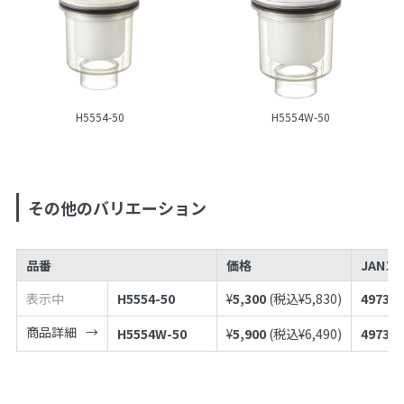
H5554-50
H5554W-50
その他のバリエーション
品番
価格
JANコ
表示中
H5554-50
¥
5,300
(税込¥
5,830
)
497398
商品詳細
H5554W-50
¥
5,900
(税込¥
6,490
)
497398