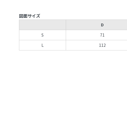
図面サイズ
D
S
71
L
112