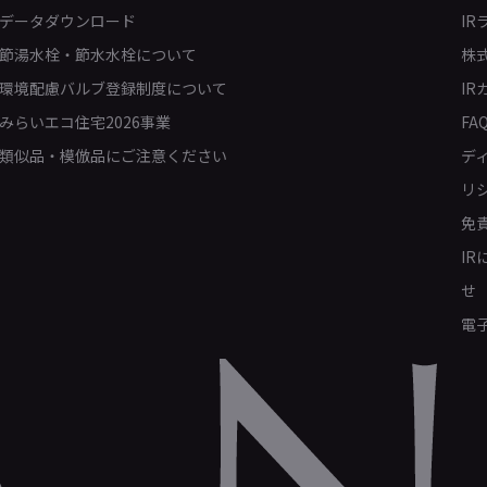
データダウンロード
IR
節湯水栓・節水水栓について
株
環境配慮バルブ登録制度について
IR
みらいエコ住宅2026事業
FA
類似品・模倣品にご注意ください
デ
リ
免
I
せ
電