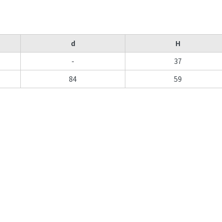
d
H
-
37
84
59