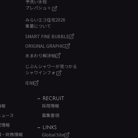
予洗い水栓
プレパシュ＋
みらいエコ住宅2026
事業について
SMART FINE BUBBLE
ORIGINAL GRAPHIC
水まわり解決帖
じぶんシャワーが見つかる
シャワインフォ
IENI
RECRUIT
情報
採用情報
ニュース
募集要項
営情報
LINKS
績・財務情報
Global Site