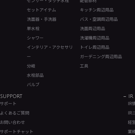
センサー・タッチ水栓
配管部材
セットアイテム
キッチン周辺用品
洗面器・手洗器
バス・空調周辺用品
単水栓
洗面周辺用品
シャワー
洗濯機周辺用品
インテリア・アクセサリ
トイレ周辺用品
ー
ガーデニング周辺用品
分岐
工具
水栓部品
バルブ
SUPPORT
IR
サポート
IR
よくあるご質問
IR
お問い合わせ
経
サポートチャット
業