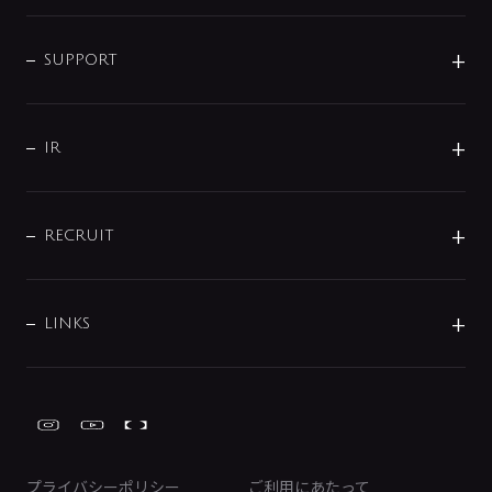
シャワー
企業情報
インテリア・アクセサリー
SMART FINE BUBBLE
ORIGINAL GRAPHIC
企業理念
SUPPORT
分岐
コーポレートメッセージ
水栓部品
水まわり解決帖
サポート
CSR
バルブ
よくあるご質問
じぶんシャワーが見つかる
会社概要
シャワインフォ
IR
配管システム
お問い合わせ
沿革
配管部材
IENI
IR情報
サポートチャット
ブランド・グループ紹介
キッチン周辺用品
IRニュース
データダウンロード
RECRUIT
事業所案内
バス・空調周辺用品
経営情報
節湯水栓・節水水栓について
ショールーム
洗面周辺用品
採用情報
業績・財務情報
環境配慮バルブ登録制度について
水栓金具の製造工程
洗濯機周辺用品
募集要項
IRライブラリ
LINKS
みらいエコ住宅2026事業
トイレ周辺用品
株式情報
類似品・模倣品にご注意ください
ガーデニング周辺用品
Global Site
IRカレンダー
工具
FAQ（IR向け）
ディスクロージャーポリシー
免責事項
プライバシーポリシー
ご利用にあたって