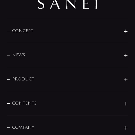
CONCEPT
BRAND
DESIGN
NEWS
ニュースリリース
商品に関して
PRODUCT
展示会
混合栓
企業情報
センサー・タッチ水栓
その他
CONTENTS
セットアイテム
MIZUBA（ミズバ）
予洗い水栓
プレパシュ＋
洗面器・手洗器
単水栓
COMPANY
みらいエコ住宅2026
事業について