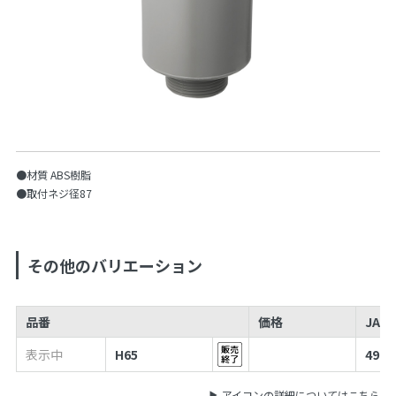
●材質 ABS樹脂
●取付ネジ径87
その他のバリエーション
品番
価格
JAN
表示中
H65
4973
アイコンの詳細についてはこちら