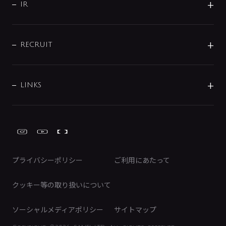
よくあるご質問
じぶんシャワーが見つかる
会社概要
シャワインフォ
IR
配管システム
お問い合わせ
沿革
配管部材
IENI
IR情報
サポートチャット
ブランド・グループ紹介
キッチン周辺用品
IRニュース
データダウンロード
RECRUIT
事業所案内
バス・空調周辺用品
経営情報
節湯水栓・節水水栓について
ショールーム
洗面周辺用品
採用情報
業績・財務情報
環境配慮バルブ登録制度について
水栓金具の製造工程
洗濯機周辺用品
募集要項
IRライブラリ
LINKS
みらいエコ住宅2026事業
トイレ周辺用品
株式情報
類似品・模倣品にご注意ください
ガーデニング周辺用品
Global Site
IRカレンダー
工具
FAQ（IR向け）
ディスクロージャーポリシー
免責事項
プライバシーポリシー
ご利用にあたって
IRに関するお問い合わせ
電子公告
クッキー等の取り扱いについて
ソーシャルメディアポリシー
サイトマップ