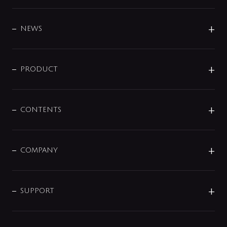
BRAND
DESIGN
NEWS
ニュースリリース
商品に関して
PRODUCT
展示会
混合栓
企業情報
センサー・タッチ水栓
その他
CONTENTS
セットアイテム
MIZUBA（ミズバ）
予洗い水栓
プレパシュ＋
洗面器・手洗器
単水栓
COMPANY
みらいエコ住宅2026
事業について
シャワー
企業情報
インテリア・アクセサリー
SMART FINE BUBBLE
ORIGINAL GRAPHIC
企業理念
SUPPORT
分岐
コーポレートメッセージ
水栓部品
水まわり解決帖
サポート
CSR
バルブ