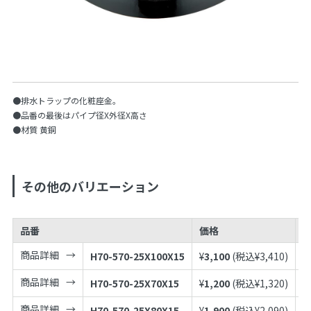
●排水トラップの化粧座金。
●品番の最後はパイプ径X外径X高さ
●材質 黄銅
その他のバリエーション
品番
価格
J
商品詳細
H70-570-25X100X15
¥
3,100
(税込¥
3,410
)
4
商品詳細
H70-570-25X70X15
¥
1,200
(税込¥
1,320
)
4
商品詳細
H70-570-25X80X15
¥
1,900
(税込¥
2,090
)
4