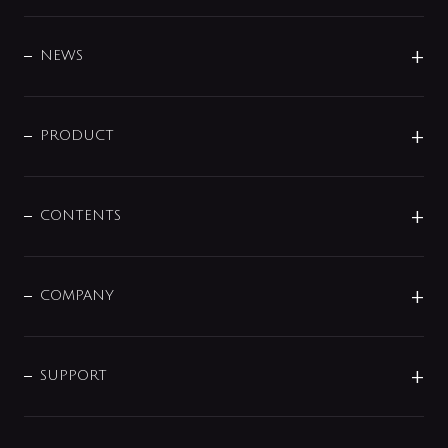
BRAND
DESIGN
NEWS
ニュースリリース
商品に関して
PRODUCT
展示会
混合栓
企業情報
センサー・タッチ水栓
その他
CONTENTS
セットアイテム
MIZUBA（ミズバ）
予洗い水栓
プレパシュ＋
洗面器・手洗器
単水栓
COMPANY
みらいエコ住宅2026
事業について
シャワー
企業情報
インテリア・アクセサリー
SMART FINE BUBBLE
ORIGINAL GRAPHIC
企業理念
SUPPORT
分岐
コーポレートメッセージ
水栓部品
水まわり解決帖
サポート
CSR
バルブ