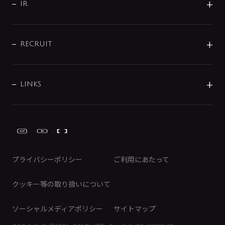
よくあるご質問
じぶんシャワーが見つかる
会社概要
シャワインフォ
IR
配管システム
お問い合わせ
沿革
配管部材
IENI
IR情報
サポートチャット
ブランド・グループ紹介
キッチン周辺用品
IRニュース
データダウンロード
RECRUIT
事業所案内
バス・空調周辺用品
経営情報
節湯水栓・節水水栓について
ショールーム
洗面周辺用品
採用情報
業績・財務情報
環境配慮バルブ登録制度について
水栓金具の製造工程
洗濯機周辺用品
募集要項
IRライブラリ
LINKS
みらいエコ住宅2026事業
トイレ周辺用品
株式情報
類似品・模倣品にご注意ください
ガーデニング周辺用品
Global Site
IRカレンダー
工具
FAQ（IR向け）
ディスクロージャーポリシー
免責事項
プライバシーポリシー
ご利用にあたって
IRに関するお問い合わせ
電子公告
クッキー等の取り扱いについて
ソーシャルメディアポリシー
サイトマップ