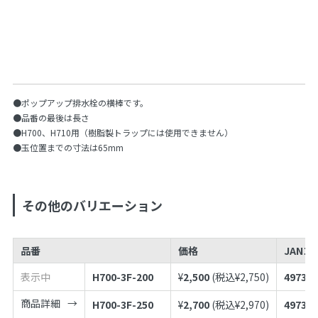
●ポップアップ排水栓の横棒です。
●品番の最後は長さ
●H700、H710用（樹脂製トラップには使用できません）
●玉位置までの寸法は65mm
その他のバリエーション
品番
価格
JANコ
表示中
H700-3F-200
¥
2,500
(税込¥
2,750
)
497398
商品詳細
H700-3F-250
¥
2,700
(税込¥
2,970
)
497398