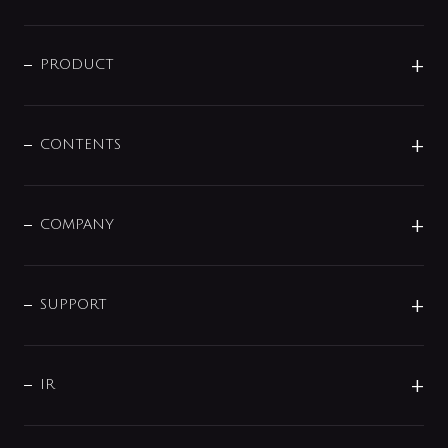
ニュースリリース
商品に関して
PRODUCT
展示会
混合栓
企業情報
センサー・タッチ水栓
その他
CONTENTS
セットアイテム
MIZUBA（ミズバ）
予洗い水栓
プレパシュ＋
洗面器・手洗器
単水栓
COMPANY
みらいエコ住宅2026
事業について
シャワー
企業情報
インテリア・アクセサリー
SMART FINE BUBBLE
ORIGINAL GRAPHIC
企業理念
SUPPORT
分岐
コーポレートメッセージ
水栓部品
水まわり解決帖
サポート
CSR
バルブ
よくあるご質問
じぶんシャワーが見つかる
会社概要
シャワインフォ
IR
配管システム
お問い合わせ
沿革
配管部材
IENI
IR情報
サポートチャット
ブランド・グループ紹介
キッチン周辺用品