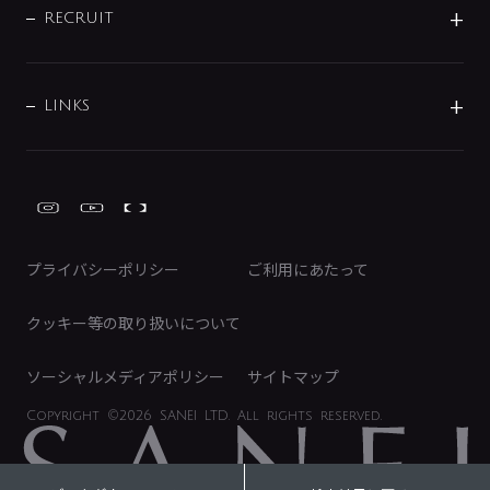
IRニュース
データダウンロード
RECRUIT
事業所案内
バス・空調周辺用品
経営情報
節湯水栓・節水水栓について
ショールーム
洗面周辺用品
採用情報
業績・財務情報
環境配慮バルブ登録制度について
水栓金具の製造工程
洗濯機周辺用品
募集要項
IRライブラリ
LINKS
みらいエコ住宅2026事業
トイレ周辺用品
株式情報
類似品・模倣品にご注意ください
ガーデニング周辺用品
Global Site
IRカレンダー
工具
FAQ（IR向け）
ディスクロージャーポリシー
免責事項
プライバシーポリシー
ご利用にあたって
IRに関するお問い合わせ
電子公告
クッキー等の取り扱いについて
ソーシャルメディアポリシー
サイトマップ
Copyright
©2026 SANEI LTD.
All rights reserved.