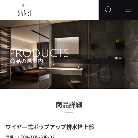
PRODUCTS
商品のご案内
商品詳細
ワイヤー式ポップアップ排水栓上部
品番：
H700-3XW-SJP-32