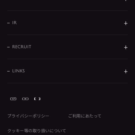
コーポレートメッセージ
水栓部品
水まわり解決帖
サポート
CSR
バルブ
よくあるご質問
じぶんシャワーが見つかる
会社概要
シャワインフォ
IR
配管システム
お問い合わせ
沿革
配管部材
IENI
IR情報
サポートチャット
ブランド・グループ紹介
キッチン周辺用品
IRニュース
データダウンロード
RECRUIT
事業所案内
バス・空調周辺用品
経営情報
節湯水栓・節水水栓について
ショールーム
洗面周辺用品
採用情報
業績・財務情報
環境配慮バルブ登録制度について
水栓金具の製造工程
洗濯機周辺用品
募集要項
IRライブラリ
LINKS
みらいエコ住宅2026事業
トイレ周辺用品
株式情報
類似品・模倣品にご注意ください
ガーデニング周辺用品
Global Site
IRカレンダー
工具
FAQ（IR向け）
ディスクロージャーポリシー
免責事項
プライバシーポリシー
ご利用にあたって
IRに関するお問い合わせ
電子公告
クッキー等の取り扱いについて