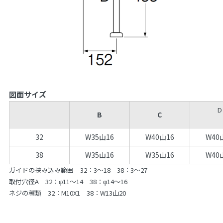
図面サイズ
D
B
C
32
W35山16
W40山16
W40
38
W35山16
W35山16
W40
ガイドの挟み込み範囲 32：3～18 38：3～27
取付穴径A 32：φ11～14 38：φ14～16
ネジの種類 32：M10X1 38：W13山20