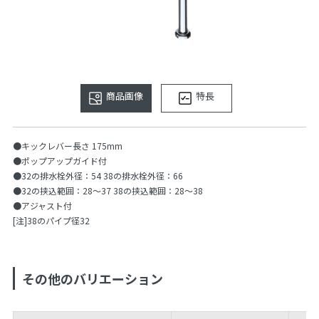
商品画像
特長
●キックレバー長さ 175mm
●ポップアップガイド付
●32の排水栓外径：54 38の排水栓外径：66
●32の挟込範囲：28〜37 38の挟込範囲：28〜38
●アジャスト付
[注]38のパイプ径32
その他のバリエーション