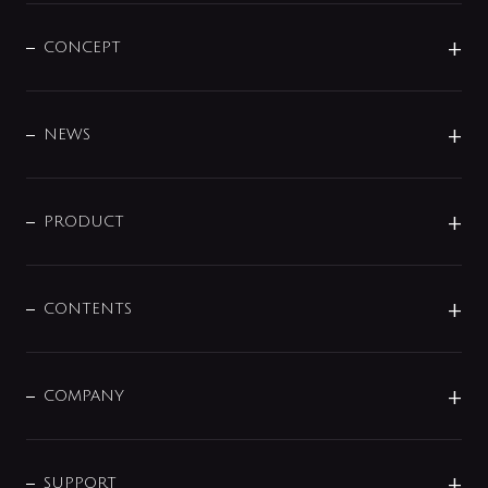
CONCEPT
BRAND
DESIGN
NEWS
ニュースリリース
商品に関して
PRODUCT
展示会
混合栓
企業情報
センサー・タッチ水栓
その他
CONTENTS
セットアイテム
MIZUBA（ミズバ）
予洗い水栓
プレパシュ＋
洗面器・手洗器
単水栓
COMPANY
みらいエコ住宅2026
事業について
シャワー
企業情報
インテリア・アクセサリー
SMART FINE BUBBLE
ORIGINAL GRAPHIC
企業理念
SUPPORT
分岐