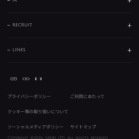
よくあるご質問
じぶんシャワーが見つかる
会社概要
シャワインフォ
IR
配管システム
お問い合わせ
沿革
配管部材
IENI
IR情報
サポートチャット
ブランド・グループ紹介
キッチン周辺用品
IRニュース
データダウンロード
RECRUIT
事業所案内
バス・空調周辺用品
経営情報
節湯水栓・節水水栓について
ショールーム
洗面周辺用品
採用情報
業績・財務情報
環境配慮バルブ登録制度について
水栓金具の製造工程
洗濯機周辺用品
募集要項
IRライブラリ
LINKS
みらいエコ住宅2026事業
トイレ周辺用品
株式情報
類似品・模倣品にご注意ください
ガーデニング周辺用品
Global Site
IRカレンダー
工具
FAQ（IR向け）
ディスクロージャーポリシー
免責事項
プライバシーポリシー
ご利用にあたって
IRに関するお問い合わせ
電子公告
クッキー等の取り扱いについて
ソーシャルメディアポリシー
サイトマップ
Copyright
©2026 SANEI LTD.
All rights reserved.