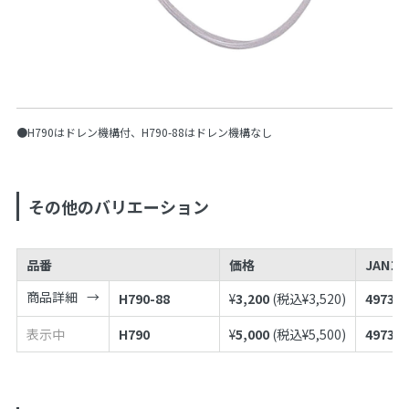
●H790はドレン機構付、H790-88はドレン機構なし
その他のバリエーション
品番
価格
JANコ
商品詳細
H790-88
¥
3,200
(税込¥
3,520
)
497398
表示中
H790
¥
5,000
(税込¥
5,500
)
497398