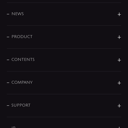
BRAND
DESIGN
NEWS
ニュースリリース
商品に関して
PRODUCT
展示会
混合栓
企業情報
センサー・タッチ水栓
その他
CONTENTS
セットアイテム
MIZUBA（ミズバ）
予洗い水栓
プレパシュ＋
洗面器・手洗器
単水栓
COMPANY
みらいエコ住宅2026
事業について
シャワー
企業情報
インテリア・アクセサリー
SMART FINE BUBBLE
ORIGINAL GRAPHIC
企業理念
SUPPORT
分岐
コーポレートメッセージ
水栓部品
水まわり解決帖
サポート
CSR
バルブ