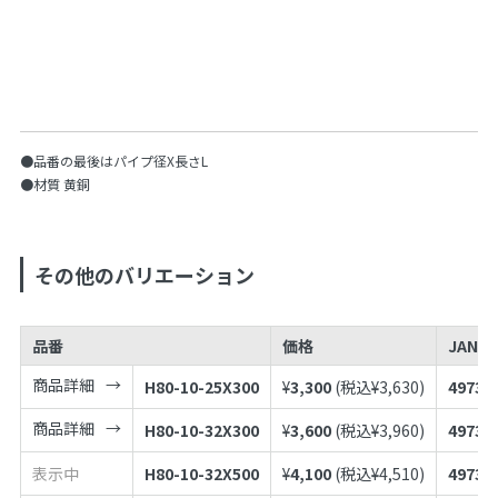
●品番の最後はパイプ径X長さL
●材質 黄銅
その他のバリエーション
品番
価格
JANコ
商品詳細
H80-10-25X300
¥
3,300
(税込¥
3,630
)
49739
商品詳細
H80-10-32X300
¥
3,600
(税込¥
3,960
)
49739
表示中
H80-10-32X500
¥
4,100
(税込¥
4,510
)
49739