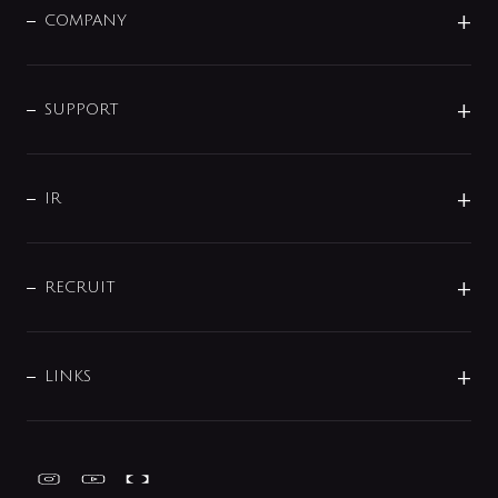
単水栓
COMPANY
みらいエコ住宅2026
事業について
シャワー
企業情報
インテリア・アクセサリー
SMART FINE BUBBLE
ORIGINAL GRAPHIC
企業理念
SUPPORT
分岐
コーポレートメッセージ
水栓部品
水まわり解決帖
サポート
CSR
バルブ
よくあるご質問
じぶんシャワーが見つかる
会社概要
シャワインフォ
IR
配管システム
お問い合わせ
沿革
配管部材
IENI
IR情報
サポートチャット
ブランド・グループ紹介
キッチン周辺用品
IRニュース
データダウンロード
RECRUIT
事業所案内
バス・空調周辺用品
経営情報
節湯水栓・節水水栓について
ショールーム
洗面周辺用品
採用情報
業績・財務情報
環境配慮バルブ登録制度について
水栓金具の製造工程
洗濯機周辺用品
募集要項
IRライブラリ
LINKS
みらいエコ住宅2026事業
トイレ周辺用品
株式情報
類似品・模倣品にご注意ください
ガーデニング周辺用品
Global Site
IRカレンダー
工具
FAQ（IR向け）
ディスクロージャーポリシー