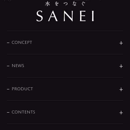
CONCEPT
BRAND
DESIGN
NEWS
ニュースリリース
商品に関して
PRODUCT
展示会
混合栓
企業情報
センサー・タッチ水栓
その他
CONTENTS
セットアイテム
MIZUBA（ミズバ）
予洗い水栓
プレパシュ＋
洗面器・手洗器