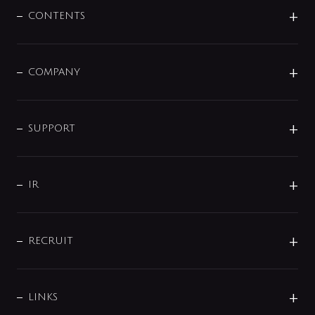
センサー・タッチ水栓
その他
CONTENTS
セットアイテム
MIZUBA（ミズバ）
予洗い水栓
プレパシュ＋
洗面器・手洗器
単水栓
COMPANY
みらいエコ住宅2026
事業について
シャワー
企業情報
インテリア・アクセサリー
SMART FINE BUBBLE
ORIGINAL GRAPHIC
企業理念
SUPPORT
分岐
コーポレートメッセージ
水栓部品
水まわり解決帖
サポート
CSR
バルブ
よくあるご質問
じぶんシャワーが見つかる
会社概要
シャワインフォ
IR
配管システム
お問い合わせ
沿革
配管部材
IENI
IR情報
サポートチャット
ブランド・グループ紹介
キッチン周辺用品
IRニュース
データダウンロード
RECRUIT
事業所案内
バス・空調周辺用品
経営情報
節湯水栓・節水水栓について
ショールーム
洗面周辺用品
採用情報
業績・財務情報
環境配慮バルブ登録制度について
水栓金具の製造工程
洗濯機周辺用品
募集要項
IRライブラリ
LINKS
みらいエコ住宅2026事業
トイレ周辺用品