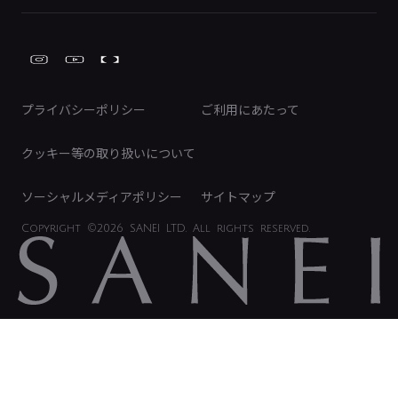
株式情報
類似品・模倣品にご注意ください
ガーデニング周辺用品
Global Site
IRカレンダー
工具
FAQ（IR向け）
ディスクロージャーポリシー
免責事項
プライバシーポリシー
ご利用にあたって
IRに関するお問い合わせ
電子公告
クッキー等の取り扱いについて
ソーシャルメディアポリシー
サイトマップ
Copyright
©2026 SANEI LTD.
All rights reserved.