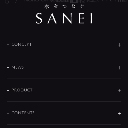
CONCEPT
BRAND
DESIGN
NEWS
ニュースリリース
商品に関して
PRODUCT
展示会
混合栓
企業情報
センサー・タッチ水栓
その他
CONTENTS
セットアイテム