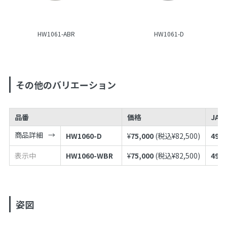
HW1061-ABR
HW1061-D
その他のバリエーション
品番
価格
JAN
商品詳細
HW1060-D
¥
75,000
(税込¥
82,500
)
4973
表示中
HW1060-WBR
¥
75,000
(税込¥
82,500
)
4973
姿図