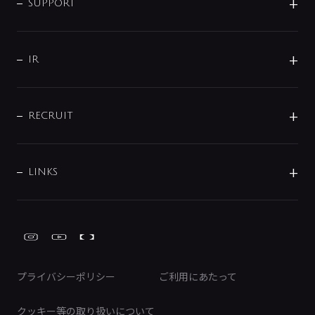
企業理念
SUPPORT
分岐
コーポレートメッセージ
水栓部品
水まわり解決帖
サポート
CSR
バルブ
よくあるご質問
じぶんシャワーが見つかる
会社概要
シャワインフォ
IR
配管システム
お問い合わせ
沿革
配管部材
IENI
IR情報
サポートチャット
ブランド・グループ紹介
キッチン周辺用品
IRニュース
データダウンロード
RECRUIT
事業所案内
バス・空調周辺用品
経営情報
節湯水栓・節水水栓について
ショールーム
洗面周辺用品
採用情報
業績・財務情報
環境配慮バルブ登録制度について
水栓金具の製造工程
洗濯機周辺用品
募集要項
IRライブラリ
LINKS
みらいエコ住宅2026事業
トイレ周辺用品
株式情報
類似品・模倣品にご注意ください
ガーデニング周辺用品
Global Site
IRカレンダー
工具
FAQ（IR向け）
ディスクロージャーポリシー
免責事項
プライバシーポリシー
ご利用にあたって
IRに関するお問い合わせ
電子公告
クッキー等の取り扱いについて