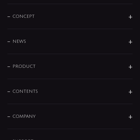
CONCEPT
BRAND
DESIGN
NEWS
ニュースリリース
商品に関して
PRODUCT
展示会
混合栓
企業情報
センサー・タッチ水栓
その他
CONTENTS
セットアイテム
MIZUBA（ミズバ）
予洗い水栓
プレパシュ＋
洗面器・手洗器
単水栓
COMPANY
みらいエコ住宅2026
事業について
シャワー
企業情報
インテリア・アクセサリー
SMART FINE BUBBLE
ORIGINAL GRAPHIC