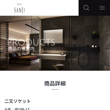
PRODUCTS
商品のご案内
商品詳細
二又ソケット
品番：
JB10A-13