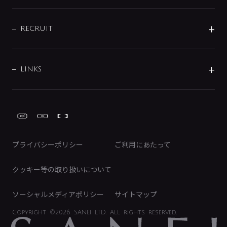
お問い合わせ
沿革
配管部材
IENI
IR情報
サポートチャット
ブランド・グループ紹介
キッチン周辺用品
IRニュース
データダウンロード
RECRUIT
事業所案内
バス・空調周辺用品
経営情報
節湯水栓・節水水栓について
ショールーム
洗面周辺用品
採用情報
業績・財務情報
環境配慮バルブ登録制度について
水栓金具の製造工程
洗濯機周辺用品
募集要項
IRライブラリ
LINKS
みらいエコ住宅2026事業
トイレ周辺用品
株式情報
類似品・模倣品にご注意ください
ガーデニング周辺用品
Global Site
IRカレンダー
工具
FAQ（IR向け）
ディスクロージャーポリシー
免責事項
プライバシーポリシー
ご利用にあたって
IRに関するお問い合わせ
電子公告
クッキー等の取り扱いについて
ソーシャルメディアポリシー
サイトマップ
Copyright
©2026 SANEI LTD.
All rights reserved.