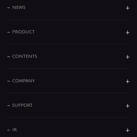
DESIGN
NEWS
ニュースリリース
商品に関して
PRODUCT
展示会
混合栓
企業情報
センサー・タッチ水栓
その他
CONTENTS
セットアイテム
MIZUBA（ミズバ）
予洗い水栓
プレパシュ＋
洗面器・手洗器
単水栓
COMPANY
みらいエコ住宅2026
事業について
シャワー
企業情報
インテリア・アクセサリー
SMART FINE BUBBLE
ORIGINAL GRAPHIC
企業理念
SUPPORT
分岐
コーポレートメッセージ
水栓部品
水まわり解決帖
サポート
CSR
バルブ
よくあるご質問
じぶんシャワーが見つかる
会社概要
シャワインフォ
IR
配管システム