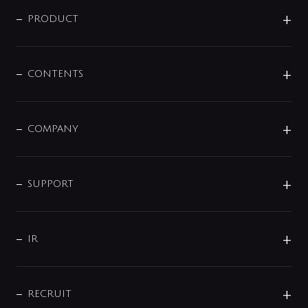
ニュースリリース
商品に関して
PRODUCT
展示会
混合栓
企業情報
センサー・タッチ水栓
その他
CONTENTS
セットアイテム
MIZUBA（ミズバ）
予洗い水栓
プレパシュ＋
洗面器・手洗器
単水栓
COMPANY
みらいエコ住宅2026
事業について
シャワー
企業情報
インテリア・アクセサリー
SMART FINE BUBBLE
ORIGINAL GRAPHIC
企業理念
SUPPORT
分岐
コーポレートメッセージ
水栓部品
水まわり解決帖
サポート
CSR
バルブ
よくあるご質問
じぶんシャワーが見つかる
会社概要
シャワインフォ
IR
配管システム
お問い合わせ
沿革
配管部材
IENI
IR情報
サポートチャット
ブランド・グループ紹介
キッチン周辺用品
IRニュース
データダウンロード
RECRUIT
事業所案内
バス・空調周辺用品