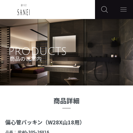
PRODUCTS
商品のご案内
商品詳細
偏心管パッキン（W28X山18用）
品番：
JP40-30S-26X16