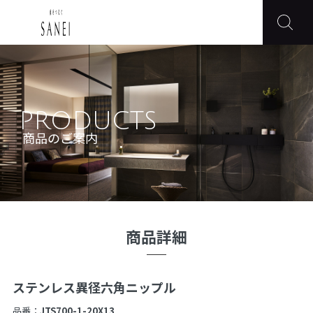
PRODUCTS
商品のご案内
商品詳細
ステンレス異径六角ニップル
品番：
JTS700-1-20X13