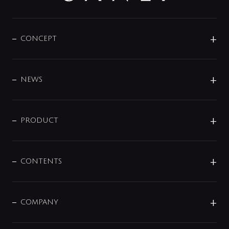
CONCEPT
BRAND
DESIGN
NEWS
ニュースリリース
商品に関して
PRODUCT
展示会
混合栓
企業情報
センサー・タッチ水栓
その他
CONTENTS
セットアイテム
MIZUBA（ミズバ）
予洗い水栓
プレパシュ＋
洗面器・手洗器
単水栓
COMPANY
みらいエコ住宅2026
事業について
シャワー