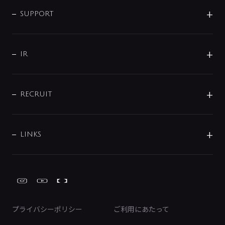
企業情報
インテリア・アクセサリー
SMART FINE BUBBLE
ORIGINAL GRAPHIC
企業理念
SUPPORT
分岐
コーポレートメッセージ
水栓部品
水まわり解決帖
サポート
CSR
バルブ
よくあるご質問
じぶんシャワーが見つかる
会社概要
シャワインフォ
IR
配管システム
お問い合わせ
沿革
配管部材
IENI
IR情報
サポートチャット
ブランド・グループ紹介
キッチン周辺用品
IRニュース
データダウンロード
RECRUIT
事業所案内
バス・空調周辺用品
経営情報
節湯水栓・節水水栓について
ショールーム
洗面周辺用品
採用情報
業績・財務情報
環境配慮バルブ登録制度について
水栓金具の製造工程
洗濯機周辺用品
募集要項
IRライブラリ
LINKS
みらいエコ住宅2026事業
トイレ周辺用品
株式情報
類似品・模倣品にご注意ください
ガーデニング周辺用品
Global Site
IRカレンダー
工具
FAQ（IR向け）
ディスクロージャーポリシー
免責事項
プライバシーポリシー
ご利用にあたって
IRに関するお問い合わせ