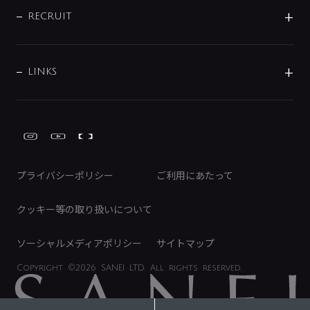
キッチン周辺用品
IRニュース
データダウンロード
RECRUIT
事業所案内
バス・空調周辺用品
経営情報
節湯水栓・節水水栓について
ショールーム
洗面周辺用品
採用情報
業績・財務情報
環境配慮バルブ登録制度について
水栓金具の製造工程
洗濯機周辺用品
募集要項
IRライブラリ
LINKS
みらいエコ住宅2026事業
トイレ周辺用品
株式情報
類似品・模倣品にご注意ください
ガーデニング周辺用品
Global Site
IRカレンダー
工具
FAQ（IR向け）
ディスクロージャーポリシー
免責事項
プライバシーポリシー
ご利用にあたって
IRに関するお問い合わせ
電子公告
クッキー等の取り扱いについて
ソーシャルメディアポリシー
サイトマップ
Copyright
©2026 SANEI LTD.
All rights reserved.