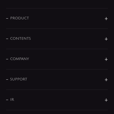
ニュースリリース
商品に関して
PRODUCT
展示会
混合栓
企業情報
センサー・タッチ水栓
その他
CONTENTS
セットアイテム
MIZUBA（ミズバ）
予洗い水栓
プレパシュ＋
洗面器・手洗器
単水栓
COMPANY
みらいエコ住宅2026
事業について
シャワー
企業情報
インテリア・アクセサリー
SMART FINE BUBBLE
ORIGINAL GRAPHIC
企業理念
SUPPORT
分岐
コーポレートメッセージ
水栓部品
水まわり解決帖
サポート
CSR
バルブ
よくあるご質問
じぶんシャワーが見つかる
会社概要
シャワインフォ
IR
配管システム
お問い合わせ
沿革
配管部材
IENI
IR情報
サポートチャット
ブランド・グループ紹介