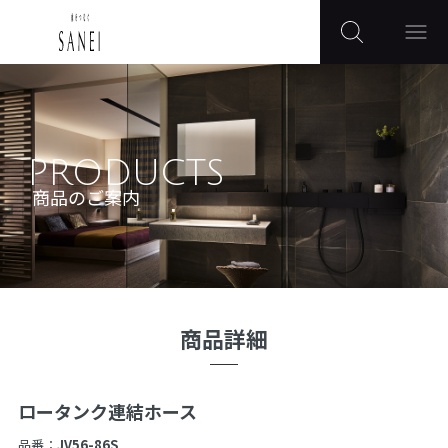
PRODUCTS
商品のご案内
商品詳細
ロータンク連結ホース
品番：
JV56-86S