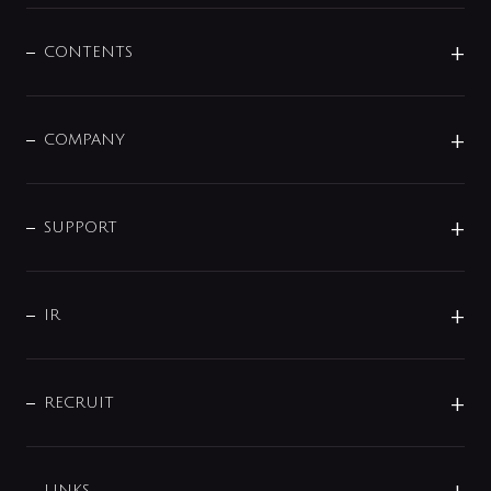
混合栓
企業情報
センサー・タッチ水栓
その他
CONTENTS
セットアイテム
MIZUBA（ミズバ）
予洗い水栓
プレパシュ＋
洗面器・手洗器
単水栓
COMPANY
みらいエコ住宅2026
事業について
シャワー
企業情報
インテリア・アクセサリー
SMART FINE BUBBLE
ORIGINAL GRAPHIC
企業理念
SUPPORT
分岐
コーポレートメッセージ
水栓部品
水まわり解決帖
サポート
CSR
バルブ
よくあるご質問
じぶんシャワーが見つかる
会社概要
シャワインフォ
IR
配管システム
お問い合わせ
沿革
配管部材
IENI
IR情報
サポートチャット
ブランド・グループ紹介
キッチン周辺用品
IRニュース
データダウンロード
RECRUIT
事業所案内
バス・空調周辺用品
経営情報
節湯水栓・節水水栓について
ショールーム
洗面周辺用品
採用情報
業績・財務情報
環境配慮バルブ登録制度について
水栓金具の製造工程
洗濯機周辺用品
募集要項
LINKS