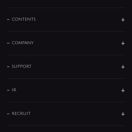
展示会
混合栓
企業情報
センサー・タッチ水栓
その他
CONTENTS
セットアイテム
MIZUBA（ミズバ）
予洗い水栓
プレパシュ＋
洗面器・手洗器
単水栓
COMPANY
みらいエコ住宅2026
事業について
シャワー
企業情報
インテリア・アクセサリー
SMART FINE BUBBLE
ORIGINAL GRAPHIC
企業理念
SUPPORT
分岐
コーポレートメッセージ
水栓部品
水まわり解決帖
サポート
CSR
バルブ
よくあるご質問
じぶんシャワーが見つかる
会社概要
シャワインフォ
IR
配管システム
お問い合わせ
沿革
配管部材
IENI
IR情報
サポートチャット
ブランド・グループ紹介
キッチン周辺用品
IRニュース
データダウンロード
RECRUIT
事業所案内
バス・空調周辺用品
経営情報
節湯水栓・節水水栓について
ショールーム
洗面周辺用品
採用情報
業績・財務情報
環境配慮バルブ登録制度について
水栓金具の製造工程
洗濯機周辺用品