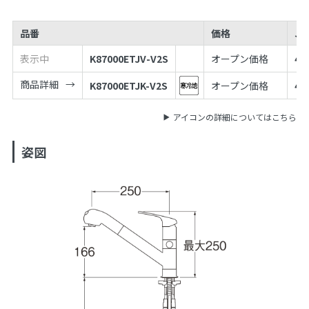
品番
価格
JA
表示中
K87000ETJV-V2S
オープン価格
49
商品詳細
K87000ETJK-V2S
オープン価格
49
アイコンの詳細についてはこちら
姿図