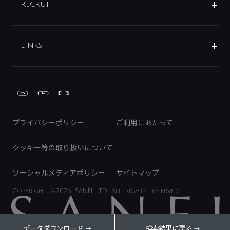
IRニュース
データダウンロード
RECRUIT
事業所案内
バス・空調周辺用品
経営情報
節湯水栓・節水水栓について
ショールーム
洗面周辺用品
採用情報
業績・財務情報
環境配慮バルブ登録制度について
水栓金具の製造工程
洗濯機周辺用品
募集要項
IRライブラリ
LINKS
みらいエコ住宅2026事業
トイレ周辺用品
株式情報
類似品・模倣品にご注意ください
ガーデニング周辺用品
Global Site
IRカレンダー
工具
FAQ（IR向け）
ディスクロージャーポリシー
免責事項
プライバシーポリシー
ご利用にあたって
IRに関するお問い合わせ
電子公告
クッキー等の取り扱いについて
ソーシャルメディアポリシー
サイトマップ
Copyright
©2026 SANEI LTD.
All rights reserved.
データダウンロード
検索結果に戻る