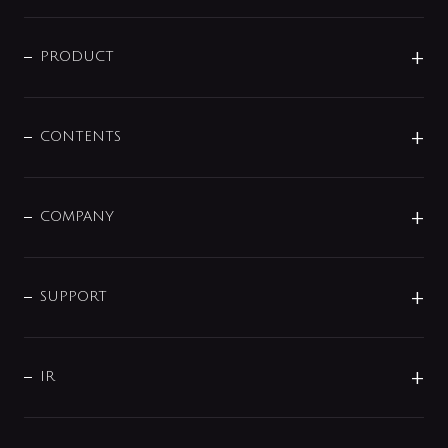
ニュースリリース
商品に関して
PRODUCT
展示会
混合栓
企業情報
センサー・タッチ水栓
その他
CONTENTS
セットアイテム
MIZUBA（ミズバ）
予洗い水栓
プレパシュ＋
洗面器・手洗器
単水栓
COMPANY
みらいエコ住宅2026
事業について
シャワー
企業情報
インテリア・アクセサリー
SMART FINE BUBBLE
ORIGINAL GRAPHIC
企業理念
SUPPORT
分岐
コーポレートメッセージ
水栓部品
水まわり解決帖
サポート
CSR
バルブ
よくあるご質問
じぶんシャワーが見つかる
会社概要
シャワインフォ
IR
配管システム
お問い合わせ
沿革
配管部材
IENI
IR情報
サポートチャット
ブランド・グループ紹介
キッチン周辺用品