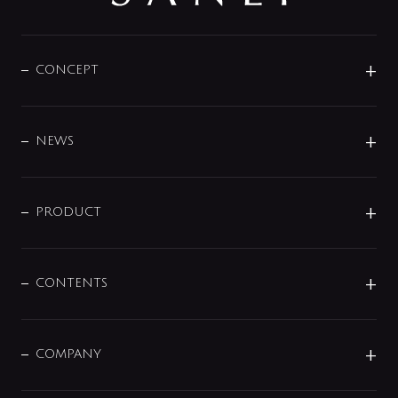
CONCEPT
BRAND
DESIGN
NEWS
ニュースリリース
商品に関して
PRODUCT
展示会
混合栓
企業情報
センサー・タッチ水栓
その他
CONTENTS
セットアイテム
MIZUBA（ミズバ）
予洗い水栓
プレパシュ＋
洗面器・手洗器
単水栓
COMPANY
みらいエコ住宅2026
事業について
シャワー