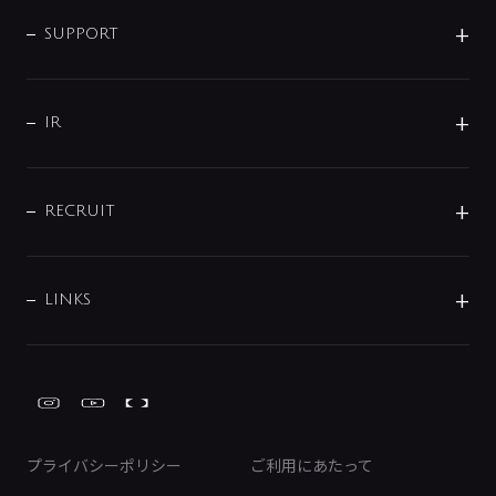
企業情報
インテリア・アクセサリー
SMART FINE BUBBLE
ORIGINAL GRAPHIC
企業理念
SUPPORT
分岐
コーポレートメッセージ
水栓部品
水まわり解決帖
サポート
CSR
バルブ
よくあるご質問
じぶんシャワーが見つかる
会社概要
シャワインフォ
IR
配管システム
お問い合わせ
沿革
配管部材
IENI
IR情報
サポートチャット
ブランド・グループ紹介
キッチン周辺用品
IRニュース
データダウンロード
RECRUIT
事業所案内
バス・空調周辺用品
経営情報
節湯水栓・節水水栓について
ショールーム
洗面周辺用品
採用情報
業績・財務情報
環境配慮バルブ登録制度について
水栓金具の製造工程
洗濯機周辺用品
募集要項
IRライブラリ
LINKS
みらいエコ住宅2026事業
トイレ周辺用品
株式情報
類似品・模倣品にご注意ください
ガーデニング周辺用品
Global Site
IRカレンダー
工具
FAQ（IR向け）
ディスクロージャーポリシー
免責事項
プライバシーポリシー
ご利用にあたって
IRに関するお問い合わせ