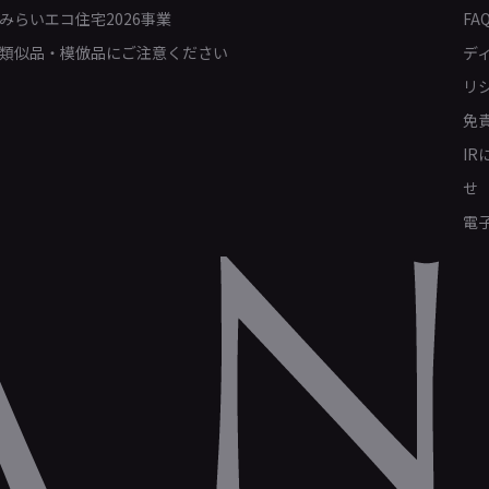
みらいエコ住宅2026事業
FA
類似品・模倣品にご注意ください
デ
リ
免
I
せ
電