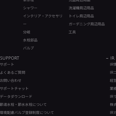
シャワー
洗濯機周辺用品
インテリア・アクセサリ
トイレ周辺用品
ー
ガーデニング周辺用品
分岐
工具
水栓部品
バルブ
SUPPORT
IR
サポート
IR
よくあるご質問
IR
お問い合わせ
経
サポートチャット
業
データダウンロード
IR
節湯水栓・節水水栓について
株
環境配慮バルブ登録制度について
IR