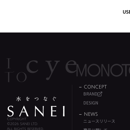
US
CONCEPT
BRAND
DESIGN
NEWS
Copyright
ニュースリリース
©2026 SANEI LTD.
All rights reserved.