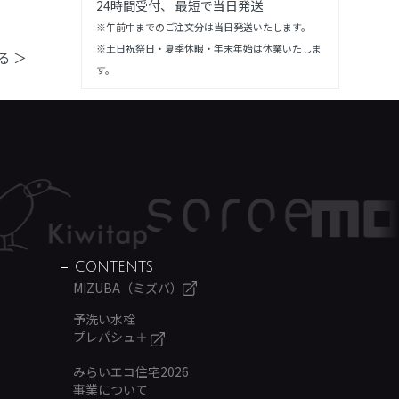
24時間受付、 最短で当日発送
※午前中までのご注文分は当日発送いたします。
※土日祝祭日・夏季休暇・年末年始は休業いたしま
る ＞
す。
CONTENTS
MIZUBA（ミズバ）
予洗い水栓
プレパシュ＋
みらいエコ住宅2026
事業について