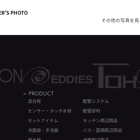
ER'S PHOTO
その他の写真を見
PRODUCT
混合栓
配管システム
センサー・タッチ水栓
配管部材
セットアイテム
キッチン周辺用品
洗面器・手洗器
バス・空調周辺用品
単水栓
洗面周辺用品