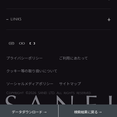
経営情報
節湯水栓・節水水栓について
ショールーム
洗面周辺用品
採用情報
業績・財務情報
環境配慮バルブ登録制度について
水栓金具の製造工程
洗濯機周辺用品
募集要項
IRライブラリ
LINKS
みらいエコ住宅2026事業
トイレ周辺用品
株式情報
類似品・模倣品にご注意ください
ガーデニング周辺用品
Global Site
IRカレンダー
工具
FAQ（IR向け）
ディスクロージャーポリシー
免責事項
プライバシーポリシー
ご利用にあたって
IRに関するお問い合わせ
電子公告
クッキー等の取り扱いについて
ソーシャルメディアポリシー
サイトマップ
Copyright
©2026 SANEI LTD.
All rights reserved.
データダウンロード
検索結果に戻る