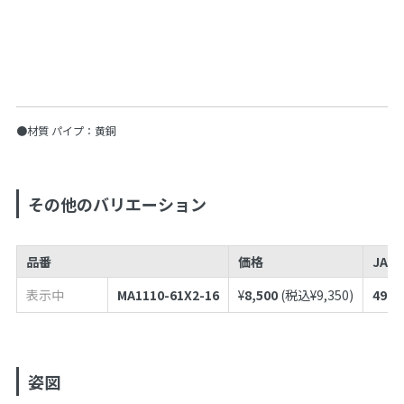
●材質 パイプ：黄銅
その他のバリエーション
品番
価格
JAN
表示中
MA1110-61X2-16
¥
8,500
(税込¥
9,350
)
4973
姿図