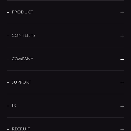
ニュースリリース
商品に関して
PRODUCT
展示会
混合栓
企業情報
センサー・タッチ水栓
その他
CONTENTS
セットアイテム
MIZUBA（ミズバ）
予洗い水栓
プレパシュ＋
洗面器・手洗器
単水栓
COMPANY
みらいエコ住宅2026
事業について
シャワー
企業情報
インテリア・アクセサリー
SMART FINE BUBBLE
ORIGINAL GRAPHIC
企業理念
SUPPORT
分岐
コーポレートメッセージ
水栓部品
水まわり解決帖
サポート
CSR
バルブ
よくあるご質問
じぶんシャワーが見つかる
会社概要
シャワインフォ
IR
配管システム
お問い合わせ
沿革
配管部材
IENI
IR情報
サポートチャット
ブランド・グループ紹介
キッチン周辺用品
IRニュース
データダウンロード
RECRUIT
事業所案内
バス・空調周辺用品