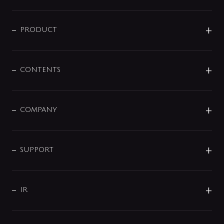
ニュースリリース
商品に関して
PRODUCT
展示会
混合栓
企業情報
センサー・タッチ水栓
その他
CONTENTS
セットアイテム
MIZUBA（ミズバ）
予洗い水栓
プレパシュ＋
洗面器・手洗器
単水栓
COMPANY
みらいエコ住宅2026
事業について
シャワー
企業情報
インテリア・アクセサリー
SMART FINE BUBBLE
ORIGINAL GRAPHIC
企業理念
SUPPORT
分岐
コーポレートメッセージ
水栓部品
水まわり解決帖
サポート
CSR
バルブ
よくあるご質問
じぶんシャワーが見つかる
会社概要
シャワインフォ
IR
配管システム
お問い合わせ
沿革
配管部材
IENI
IR情報
サポートチャット
ブランド・グループ紹介
キッチン周辺用品