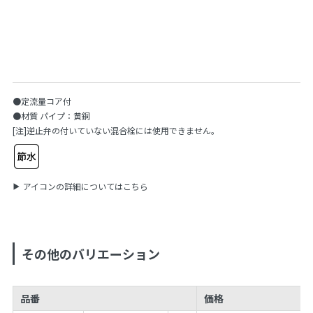
●定流量コア付
●材質 パイプ：黄銅
[注]逆止弁の付いていない混合栓には使用できません。
アイコンの詳細についてはこちら
その他のバリエーション
品番
価格