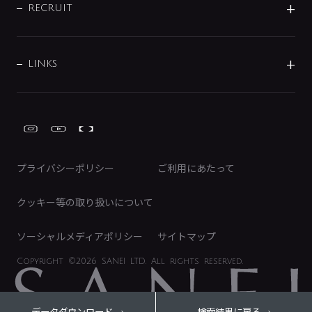
IRニュース
データダウンロード
RECRUIT
事業所案内
バス・空調周辺用品
経営情報
節湯水栓・節水水栓について
ショールーム
洗面周辺用品
採用情報
業績・財務情報
環境配慮バルブ登録制度について
水栓金具の製造工程
洗濯機周辺用品
募集要項
IRライブラリ
LINKS
みらいエコ住宅2026事業
トイレ周辺用品
株式情報
類似品・模倣品にご注意ください
ガーデニング周辺用品
Global Site
IRカレンダー
工具
FAQ（IR向け）
ディスクロージャーポリシー
免責事項
プライバシーポリシー
ご利用にあたって
IRに関するお問い合わせ
電子公告
クッキー等の取り扱いについて
ソーシャルメディアポリシー
サイトマップ
Copyright
©2026 SANEI LTD.
All rights reserved.
データダウンロード
検索結果に戻る