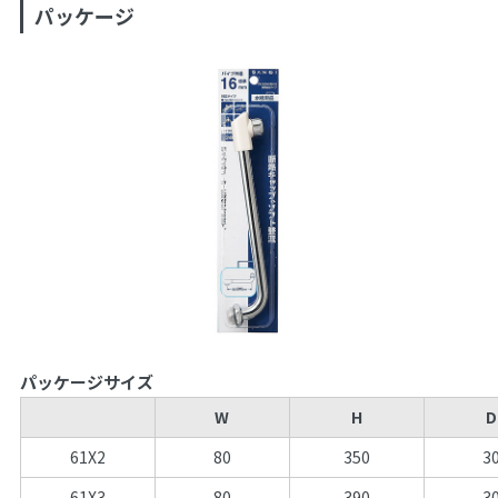
パッケージ
パッケージサイズ
W
H
D
61X2
80
350
3
61X3
80
390
3