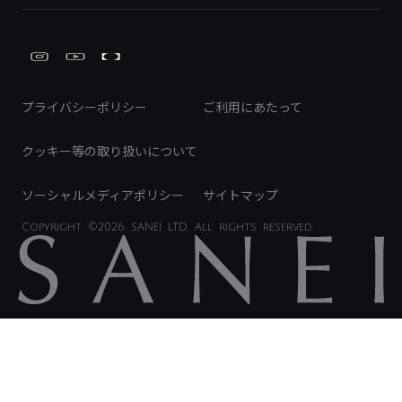
ガーデニング周辺用品
Global Site
IRカレンダー
工具
FAQ（IR向け）
ディスクロージャーポリシー
免責事項
プライバシーポリシー
ご利用にあたって
IRに関するお問い合わせ
電子公告
クッキー等の取り扱いについて
ソーシャルメディアポリシー
サイトマップ
Copyright
©2026 SANEI LTD.
All rights reserved.