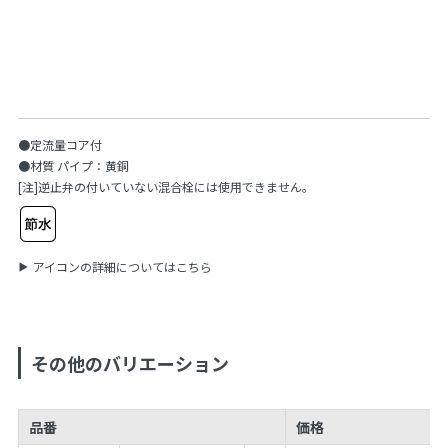
●定流量コア付
●材質 パイプ：黄銅
[注]逆止弁の付いていない混合栓には使用できません。
アイコンの詳細についてはこちら
その他のバリエーション
品番
価格