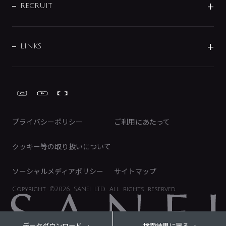
IRニュース
データダウンロード
RECRUIT
事業所案内
バス・空調周辺用品
経営情報
節湯水栓・節水水栓について
ショールーム
洗面周辺用品
採用情報
業績・財務情報
環境配慮バルブ登録制度について
水栓金具の製造工程
洗濯機周辺用品
募集要項
IRライブラリ
LINKS
みらいエコ住宅2026事業
トイレ周辺用品
株式情報
類似品・模倣品にご注意ください
ガーデニング周辺用品
Global Site
IRカレンダー
工具
FAQ（IR向け）
ディスクロージャーポリシー
免責事項
プライバシーポリシー
ご利用にあたって
IRに関するお問い合わせ
電子公告
クッキー等の取り扱いについて
ソーシャルメディアポリシー
サイトマップ
Copyright
©2026 SANEI LTD.
All rights reserved.
データダウンロード
検索結果に戻る