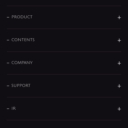
ニュースリリース
商品に関して
PRODUCT
展示会
混合栓
企業情報
センサー・タッチ水栓
その他
CONTENTS
セットアイテム
MIZUBA（ミズバ）
予洗い水栓
プレパシュ＋
洗面器・手洗器
単水栓
COMPANY
みらいエコ住宅2026
事業について
シャワー
企業情報
インテリア・アクセサリー
SMART FINE BUBBLE
ORIGINAL GRAPHIC
企業理念
SUPPORT
分岐
コーポレートメッセージ
水栓部品
水まわり解決帖
サポート
CSR
バルブ
よくあるご質問
じぶんシャワーが見つかる
会社概要
シャワインフォ
IR
配管システム
お問い合わせ
沿革
配管部材
IENI
IR情報
サポートチャット
ブランド・グループ紹介
キッチン周辺用品