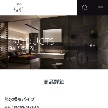
PRODUCTS
商品のご案内
商品詳細
節水横形パイプ
品番：
PA20G-61X2-16