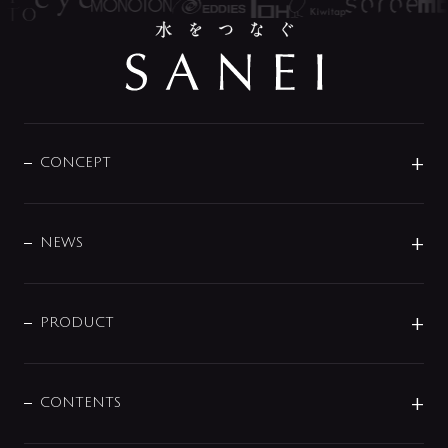
CONCEPT
BRAND
DESIGN
NEWS
ニュースリリース
商品に関して
PRODUCT
展示会
混合栓
企業情報
センサー・タッチ水栓
その他
CONTENTS
セットアイテム