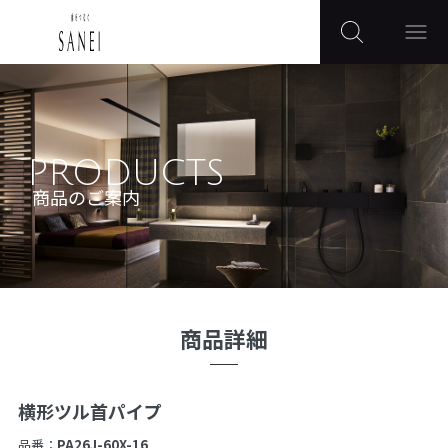
PRODUCTS
商品のご案内
商品詳細
横形ツル首パイプ
品番：
PA26J-60X-16