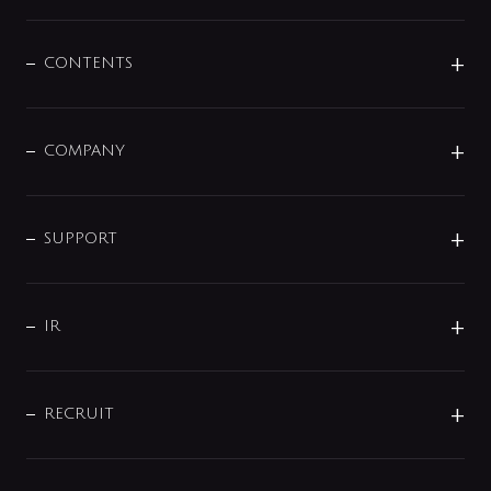
展示会
混合栓
企業情報
センサー・タッチ水栓
その他
CONTENTS
セットアイテム
MIZUBA（ミズバ）
予洗い水栓
プレパシュ＋
洗面器・手洗器
単水栓
COMPANY
みらいエコ住宅2026
事業について
シャワー
企業情報
インテリア・アクセサリー
SMART FINE BUBBLE
ORIGINAL GRAPHIC
企業理念
SUPPORT
分岐
コーポレートメッセージ
水栓部品
水まわり解決帖
サポート
CSR
バルブ
よくあるご質問
じぶんシャワーが見つかる
会社概要
シャワインフォ
IR
配管システム
お問い合わせ
沿革
配管部材
IENI
IR情報
サポートチャット
ブランド・グループ紹介
キッチン周辺用品
IRニュース
データダウンロード
RECRUIT
事業所案内
バス・空調周辺用品
経営情報
節湯水栓・節水水栓について
ショールーム
洗面周辺用品
採用情報
業績・財務情報
環境配慮バルブ登録制度について
水栓金具の製造工程
洗濯機周辺用品