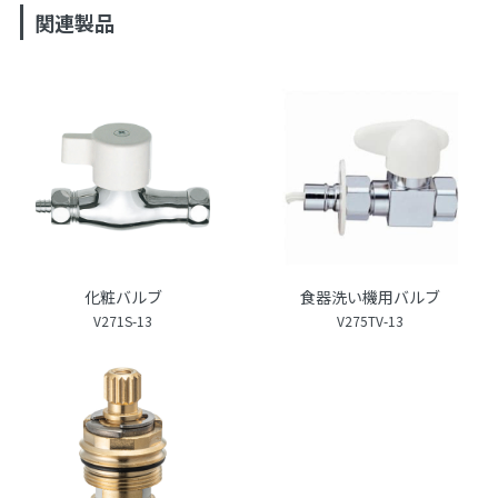
関連製品
化粧バルブ
食器洗い機用バルブ
V271S-13
V275TV-13