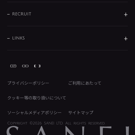
IENI
IR情報
サポートチャット
ブランド・グループ紹介
キッチン周辺用品
IRニュース
データダウンロード
RECRUIT
事業所案内
バス・空調周辺用品
経営情報
節湯水栓・節水水栓について
ショールーム
洗面周辺用品
採用情報
業績・財務情報
環境配慮バルブ登録制度について
水栓金具の製造工程
洗濯機周辺用品
募集要項
IRライブラリ
LINKS
みらいエコ住宅2026事業
トイレ周辺用品
株式情報
類似品・模倣品にご注意ください
ガーデニング周辺用品
Global Site
IRカレンダー
工具
FAQ（IR向け）
ディスクロージャーポリシー
免責事項
プライバシーポリシー
ご利用にあたって
IRに関するお問い合わせ
電子公告
クッキー等の取り扱いについて
ソーシャルメディアポリシー
サイトマップ
Copyright
©2026 SANEI LTD.
All rights reserved.