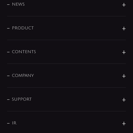
DESIGN
NEWS
ニュースリリース
商品に関して
PRODUCT
展示会
混合栓
企業情報
センサー・タッチ水栓
その他
CONTENTS
セットアイテム
MIZUBA（ミズバ）
予洗い水栓
プレパシュ＋
洗面器・手洗器
単水栓
COMPANY
みらいエコ住宅2026
事業について
シャワー
企業情報
インテリア・アクセサリー
SMART FINE BUBBLE
ORIGINAL GRAPHIC
企業理念
SUPPORT
分岐
コーポレートメッセージ
水栓部品
水まわり解決帖
サポート
CSR
バルブ
よくあるご質問
じぶんシャワーが見つかる
会社概要
シャワインフォ
IR
配管システム
お問い合わせ
沿革
配管部材