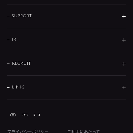
シャワー
企業情報
インテリア・アクセサリー
SMART FINE BUBBLE
ORIGINAL GRAPHIC
企業理念
SUPPORT
分岐
コーポレートメッセージ
水栓部品
水まわり解決帖
サポート
CSR
バルブ
よくあるご質問
じぶんシャワーが見つかる
会社概要
シャワインフォ
IR
配管システム
お問い合わせ
沿革
配管部材
IENI
IR情報
サポートチャット
ブランド・グループ紹介
キッチン周辺用品
IRニュース
データダウンロード
RECRUIT
事業所案内
バス・空調周辺用品
経営情報
節湯水栓・節水水栓について
ショールーム
洗面周辺用品
採用情報
業績・財務情報
環境配慮バルブ登録制度について
水栓金具の製造工程
洗濯機周辺用品
募集要項
IRライブラリ
LINKS
みらいエコ住宅2026事業
トイレ周辺用品
株式情報
類似品・模倣品にご注意ください
ガーデニング周辺用品
Global Site
IRカレンダー
工具
FAQ（IR向け）
ディスクロージャーポリシー
免責事項
プライバシーポリシー
ご利用にあたって