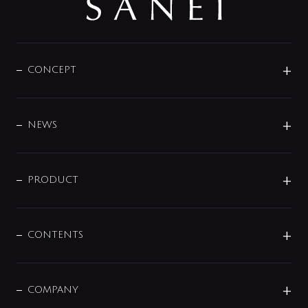
CONCEPT
BRAND
DESIGN
NEWS
ニュースリリース
商品に関して
PRODUCT
展示会
混合栓
企業情報
センサー・タッチ水栓
その他
CONTENTS
セットアイテム
MIZUBA（ミズバ）
予洗い水栓
プレパシュ＋
洗面器・手洗器
単水栓
COMPANY
みらいエコ住宅2026
事業について