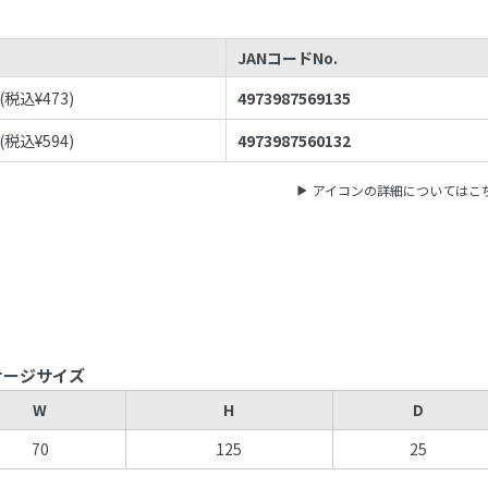
JANコードNo.
(税込¥
473
)
4973987569135
(税込¥
594
)
4973987560132
アイコンの詳細についてはこ
ケージサイズ
W
H
D
70
125
25