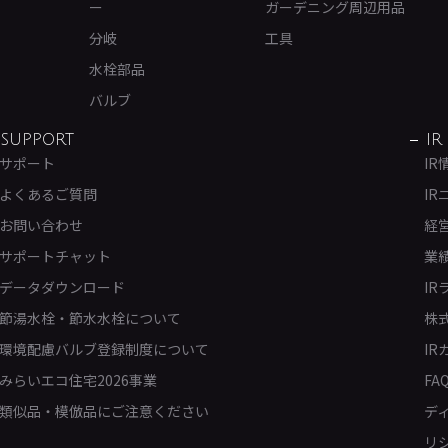
ー
ガーデニング周辺用品
分岐
工具
水栓部品
バルブ
SUPPORT
IR
サポート
IR
よくあるご質問
IR
お問い合わせ
経
サポートチャット
業
データダウンロード
IR
節湯水栓・節水水栓について
株
環境配慮バルブ登録制度について
IR
みらいエコ住宅2026事業
FA
類似品・模倣品にご注意ください
デ
リ