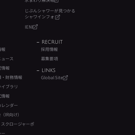
じぶんシャワーが見つかる
シャワインフォ
IENI
RECRUIT
情報
採用情報
ニュース
募集要項
営情報
LINKS
績・財務情報
Global Site
ライブラリ
式情報
カレンダー
Q（IR向け）
ィスクロージャーポ
シー