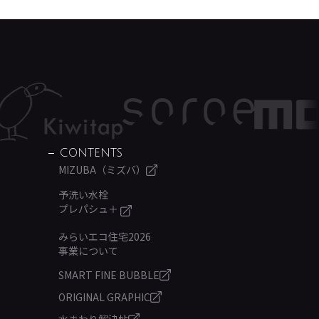
CONTENTS
MIZUBA（ミズバ）
予洗い水栓
プレパシュ＋
みらいエコ住宅2026
事業について
SMART FINE BUBBLE
ORIGINAL GRAPHIC
水まわり解決帖