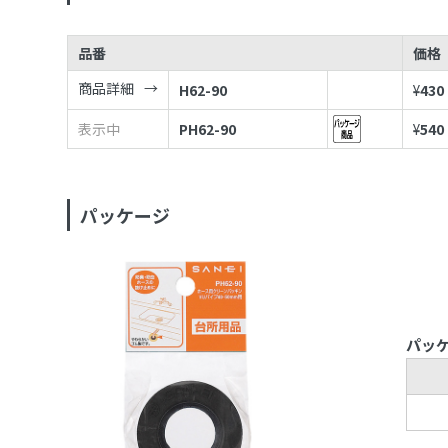
品番
価格
商品詳細
H62-90
¥
430
表示中
PH62-90
¥
540
パッケージ
パッ