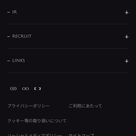
サポート
CSR
バルブ
よくあるご質問
じぶんシャワーが見つかる
会社概要
シャワインフォ
IR
配管システム
お問い合わせ
沿革
配管部材
IENI
IR情報
サポートチャット
ブランド・グループ紹介
キッチン周辺用品
IRニュース
データダウンロード
RECRUIT
事業所案内
バス・空調周辺用品
経営情報
節湯水栓・節水水栓について
ショールーム
洗面周辺用品
採用情報
業績・財務情報
環境配慮バルブ登録制度について
水栓金具の製造工程
洗濯機周辺用品
募集要項
IRライブラリ
LINKS
みらいエコ住宅2026事業
トイレ周辺用品
株式情報
類似品・模倣品にご注意ください
ガーデニング周辺用品
Global Site
IRカレンダー
工具
FAQ（IR向け）
ディスクロージャーポリシー
免責事項
プライバシーポリシー
ご利用にあたって
IRに関するお問い合わせ
電子公告
クッキー等の取り扱いについて
ソーシャルメディアポリシー
サイトマップ