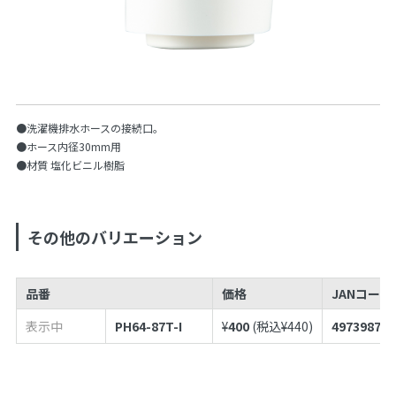
●洗濯機排水ホースの接続口。
●ホース内径30mm用
●材質 塩化ビニル樹脂
その他のバリエーション
品番
価格
JANコードN
表示中
PH64-87T-I
¥
400
(税込¥
440
)
497398756