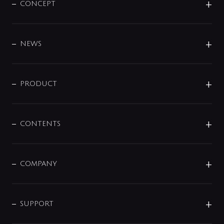
CONCEPT
BRAND
DESIGN
NEWS
ニュースリリース
商品に関して
PRODUCT
展示会
混合栓
企業情報
センサー・タッチ水栓
その他
CONTENTS
セットアイテム
MIZUBA（ミズバ）
予洗い水栓
プレパシュ＋
洗面器・手洗器
単水栓
COMPANY
みらいエコ住宅2026
事業について
シャワー
企業情報
インテリア・アクセサリー
SMART FINE BUBBLE
ORIGINAL GRAPHIC
企業理念
SUPPORT
分岐
コーポレートメッセージ
水栓部品
水まわり解決帖