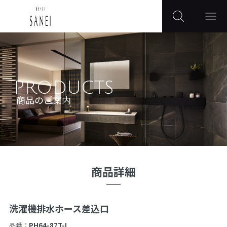
PRODUCTS
商品のご案内
商品詳細
洗濯機排水ホース差込口
品番：
PH64-87T-I