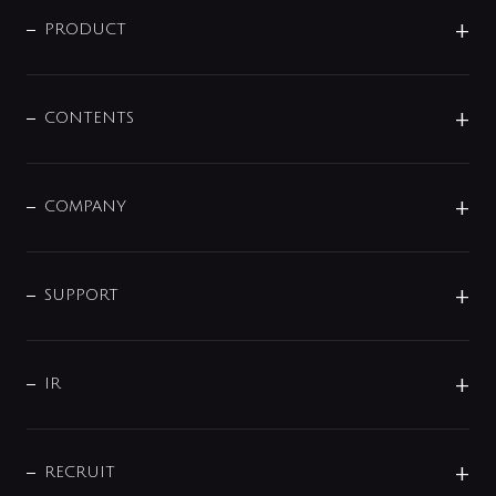
ニュースリリース
商品に関して
PRODUCT
展示会
混合栓
企業情報
センサー・タッチ水栓
その他
CONTENTS
セットアイテム
MIZUBA（ミズバ）
予洗い水栓
プレパシュ＋
洗面器・手洗器
単水栓
COMPANY
みらいエコ住宅2026
事業について
シャワー
企業情報
インテリア・アクセサリー
SMART FINE BUBBLE
ORIGINAL GRAPHIC
企業理念
SUPPORT
分岐
コーポレートメッセージ
水栓部品
水まわり解決帖
サポート
CSR
バルブ
よくあるご質問
じぶんシャワーが見つかる
会社概要
シャワインフォ
IR
配管システム
お問い合わせ
沿革
配管部材
IENI
IR情報
サポートチャット
ブランド・グループ紹介
キッチン周辺用品
IRニュース
データダウンロード
RECRUIT
事業所案内
バス・空調周辺用品