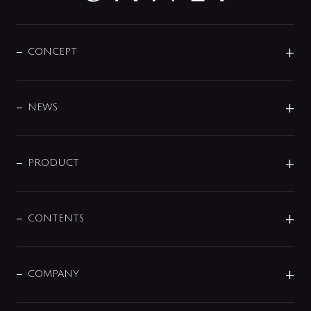
CONCEPT
BRAND
DESIGN
NEWS
ニュースリリース
商品に関して
PRODUCT
展示会
混合栓
企業情報
センサー・タッチ水栓
その他
CONTENTS
セットアイテム
MIZUBA（ミズバ）
予洗い水栓
プレパシュ＋
洗面器・手洗器
単水栓
COMPANY
みらいエコ住宅2026
事業について
シャワー