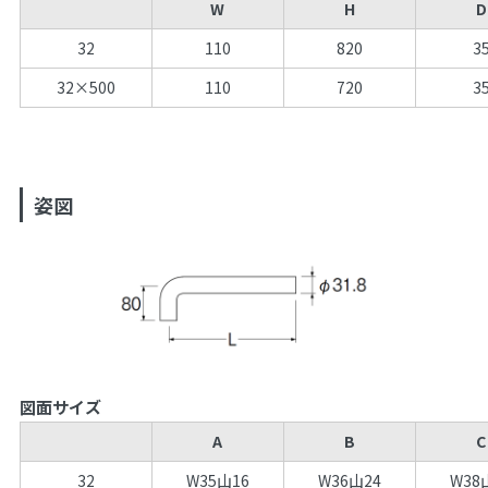
W
H
D
32
110
820
3
32×500
110
720
3
姿図
図面サイズ
A
B
C
32
W35山16
W36山24
W38