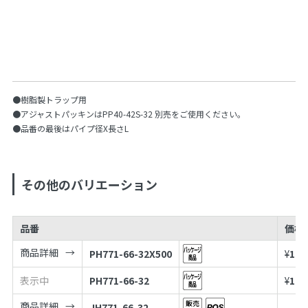
●樹脂製トラップ用
●アジャストパッキンはPP40-42S-32 別売をご使用ください。
●品番の最後はパイプ径X長さL
その他のバリエーション
品番
価格
商品詳細
PH771-66-32X500
¥
1,7
表示中
PH771-66-32
¥
1,5
商品詳細
JH771-66-32