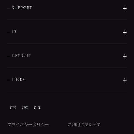
企業情報
インテリア・アクセサリー
SMART FINE BUBBLE
ORIGINAL GRAPHIC
企業理念
SUPPORT
分岐
コーポレートメッセージ
水栓部品
水まわり解決帖
サポート
CSR
バルブ
よくあるご質問
じぶんシャワーが見つかる
会社概要
シャワインフォ
IR
配管システム
お問い合わせ
沿革
配管部材
IENI
IR情報
サポートチャット
ブランド・グループ紹介
キッチン周辺用品
IRニュース
データダウンロード
RECRUIT
事業所案内
バス・空調周辺用品
経営情報
節湯水栓・節水水栓について
ショールーム
洗面周辺用品
採用情報
業績・財務情報
環境配慮バルブ登録制度について
水栓金具の製造工程
洗濯機周辺用品
募集要項
IRライブラリ
LINKS
みらいエコ住宅2026事業
トイレ周辺用品
株式情報
類似品・模倣品にご注意ください
ガーデニング周辺用品
Global Site
IRカレンダー
工具
FAQ（IR向け）
ディスクロージャーポリシー
免責事項
プライバシーポリシー
ご利用にあたって
IRに関するお問い合わせ