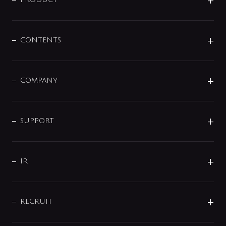
商品に関して
展示会
混合栓
企業情報
センサー・タッチ水栓
その他
CONTENTS
セットアイテム
MIZUBA（ミズバ）
予洗い水栓
プレパシュ＋
洗面器・手洗器
単水栓
COMPANY
みらいエコ住宅2026
事業について
シャワー
企業情報
インテリア・アクセサリー
SMART FINE BUBBLE
ORIGINAL GRAPHIC
企業理念
SUPPORT
分岐
コーポレートメッセージ
水栓部品
水まわり解決帖
サポート
CSR
バルブ
よくあるご質問
じぶんシャワーが見つかる
会社概要
シャワインフォ
IR
配管システム
お問い合わせ
沿革
配管部材
IENI
IR情報
サポートチャット
ブランド・グループ紹介
キッチン周辺用品
IRニュース
データダウンロード
RECRUIT
事業所案内
バス・空調周辺用品
経営情報
節湯水栓・節水水栓について
ショールーム
洗面周辺用品