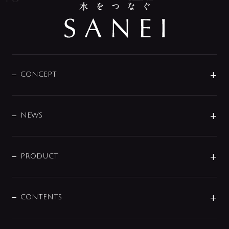
CONCEPT
BRAND
DESIGN
NEWS
ニュースリリース
商品に関して
PRODUCT
展示会
混合栓
企業情報
センサー・タッチ水栓
その他
CONTENTS
セットアイテム
MIZUBA（ミズバ）
予洗い水栓
プレパシュ＋
洗面器・手洗器