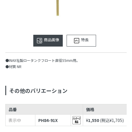
商品画像
特長
●INAX社製ロータンクフロート直径55mm用。
●材質 NR
その他のバリエーション
品番
価格
表示中
PH84-91X
¥
1,550
(税込¥
1,705
)