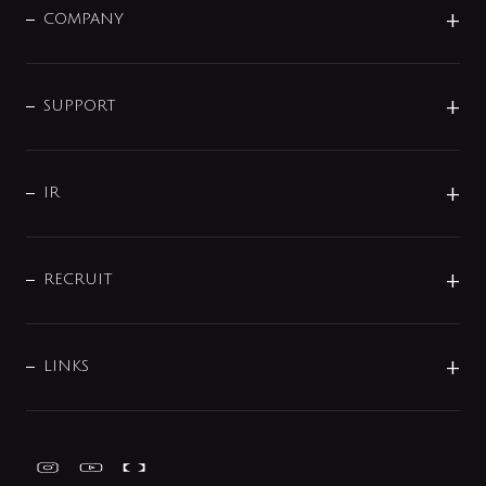
単水栓
COMPANY
みらいエコ住宅2026
事業について
シャワー
企業情報
インテリア・アクセサリー
SMART FINE BUBBLE
ORIGINAL GRAPHIC
企業理念
SUPPORT
分岐
コーポレートメッセージ
水栓部品
水まわり解決帖
サポート
CSR
バルブ
よくあるご質問
じぶんシャワーが見つかる
会社概要
シャワインフォ
IR
配管システム
お問い合わせ
沿革
配管部材
IENI
IR情報
サポートチャット
ブランド・グループ紹介
キッチン周辺用品
IRニュース
データダウンロード
RECRUIT
事業所案内
バス・空調周辺用品
経営情報
節湯水栓・節水水栓について
ショールーム
洗面周辺用品
採用情報
業績・財務情報
環境配慮バルブ登録制度について
水栓金具の製造工程
洗濯機周辺用品
募集要項
IRライブラリ
LINKS
みらいエコ住宅2026事業
トイレ周辺用品
株式情報
類似品・模倣品にご注意ください
ガーデニング周辺用品
Global Site
IRカレンダー
工具
FAQ（IR向け）
ディスクロージャーポリシー