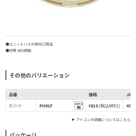
●ユニットバスの排水口用皿
●材質 ABS樹脂
その他のバリエーション
品番
価格
JAN
表示中
PH91F
¥
810
(税込¥
891
)
4973
アイコンの詳細についてはこちら
パッケージ