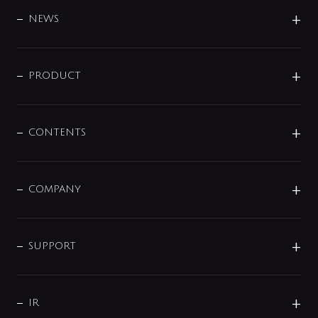
BRAND
DESIGN
NEWS
ニュースリリース
商品に関して
PRODUCT
展示会
混合栓
企業情報
センサー・タッチ水栓
その他
CONTENTS
セットアイテム
MIZUBA（ミズバ）
予洗い水栓
プレパシュ＋
洗面器・手洗器
単水栓
COMPANY
みらいエコ住宅2026
事業について
シャワー
企業情報
インテリア・アクセサリー
SMART FINE BUBBLE
ORIGINAL GRAPHIC
企業理念
SUPPORT
分岐
コーポレートメッセージ
水栓部品
水まわり解決帖
サポート
CSR
バルブ
よくあるご質問
じぶんシャワーが見つかる
会社概要
シャワインフォ
IR
配管システム