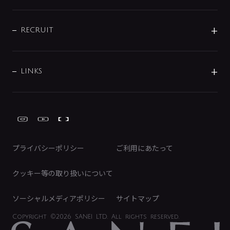
お問い合わせ
沿革
配管部材
IENI
IR情報
サポートチャット
ブランド・グループ紹介
キッチン周辺用品
IRニュース
データダウンロード
RECRUIT
事業所案内
バス・空調周辺用品
経営情報
節湯水栓・節水水栓について
ショールーム
洗面周辺用品
採用情報
業績・財務情報
環境配慮バルブ登録制度について
水栓金具の製造工程
洗濯機周辺用品
募集要項
IRライブラリ
LINKS
みらいエコ住宅2026事業
トイレ周辺用品
株式情報
類似品・模倣品にご注意ください
ガーデニング周辺用品
Global Site
IRカレンダー
工具
FAQ（IR向け）
ディスクロージャーポリシー
免責事項
プライバシーポリシー
ご利用にあたって
IRに関するお問い合わせ
電子公告
クッキー等の取り扱いについて
ソーシャルメディアポリシー
サイトマップ
Copyright
©2026 SANEI LTD.
All rights reserved.