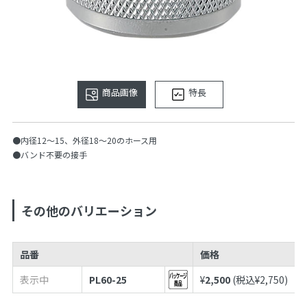
商品画像
特長
●内径12〜15、外径18〜20のホース用
●バンド不要の接手
その他のバリエーション
品番
価格
表示中
PL60-25
¥
2,500
(税込¥
2,750
)