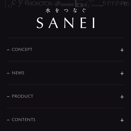
CONCEPT
BRAND
DESIGN
NEWS
ニュースリリース
商品に関して
PRODUCT
展示会
混合栓
企業情報
センサー・タッチ水栓
その他
CONTENTS
セットアイテム