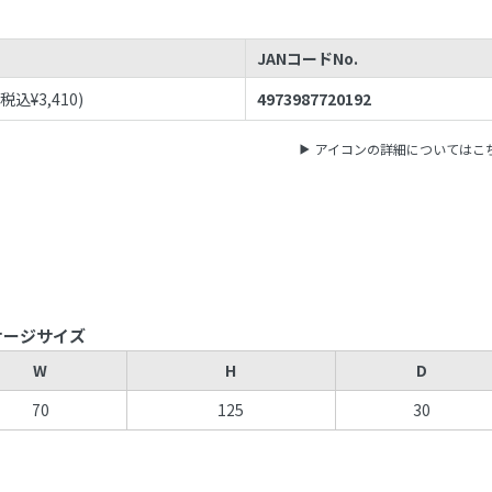
JANコードNo.
(税込¥
3,410
)
4973987720192
アイコンの詳細についてはこ
ケージサイズ
W
H
D
70
125
30