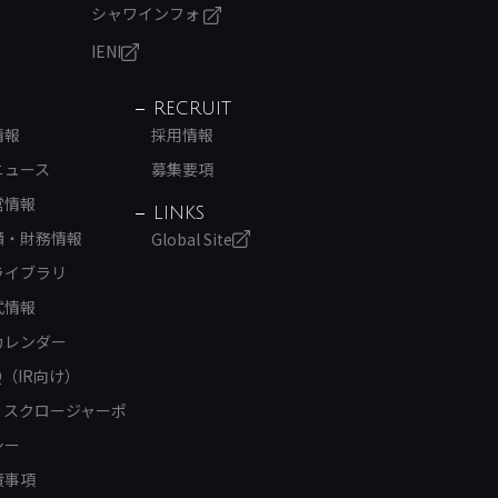
シャワインフォ
IENI
RECRUIT
情報
採用情報
ニュース
募集要項
営情報
LINKS
績・財務情報
Global Site
ライブラリ
式情報
カレンダー
Q（IR向け）
ィスクロージャーポ
シー
責事項