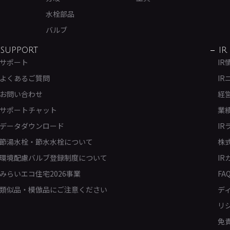
水栓部品
バルブ
SUPPORT
IR
サポート
IR
よくあるご質問
IR
お問い合わせ
経
サポートチャット
業
データダウンロード
IR
節湯水栓・節水水栓について
株
環境配慮バルブ登録制度について
IR
みらいエコ住宅2026事業
FA
類似品・模倣品にご注意ください
デ
リ
免