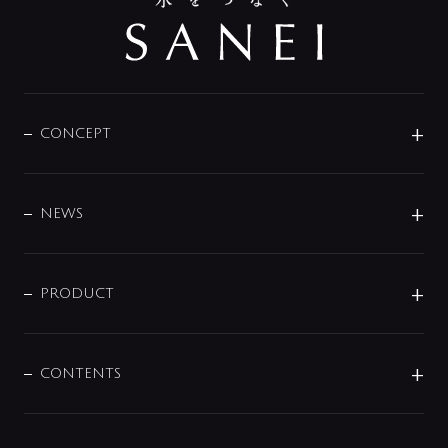
CONCEPT
BRAND
DESIGN
NEWS
ニュースリリース
商品に関して
PRODUCT
展示会
混合栓
企業情報
センサー・タッチ水栓
その他
CONTENTS
セットアイテム
MIZUBA（ミズバ）
予洗い水栓
プレパシュ＋
洗面器・手洗器