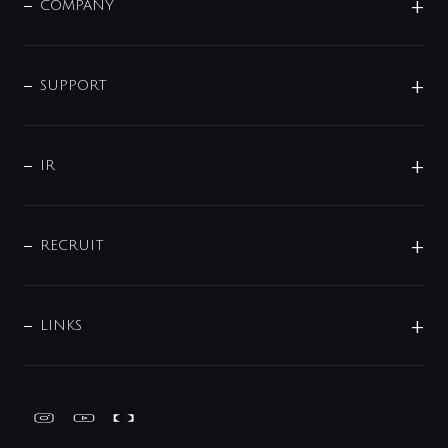
単水栓
COMPANY
みらいエコ住宅2026
事業について
シャワー
企業情報
インテリア・アクセサリー
SMART FINE BUBBLE
ORIGINAL GRAPHIC
企業理念
SUPPORT
分岐
コーポレートメッセージ
水栓部品
水まわり解決帖
サポート
CSR
バルブ
よくあるご質問
じぶんシャワーが見つかる
会社概要
シャワインフォ
IR
配管システム
お問い合わせ
沿革
配管部材
IENI
IR情報
サポートチャット
ブランド・グループ紹介
キッチン周辺用品
IRニュース
データダウンロード
RECRUIT
事業所案内
バス・空調周辺用品
経営情報
節湯水栓・節水水栓について
ショールーム
洗面周辺用品
採用情報
業績・財務情報
環境配慮バルブ登録制度について
水栓金具の製造工程
洗濯機周辺用品
募集要項
IRライブラリ
LINKS
みらいエコ住宅2026事業
トイレ周辺用品
株式情報
類似品・模倣品にご注意ください
ガーデニング周辺用品
Global Site
IRカレンダー
工具
FAQ（IR向け）
ディスクロージャーポリシー