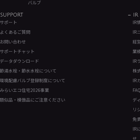
バルブ
SUPPORT
IR
サポート
IR
よくあるご質問
IR
お問い合わせ
経
サポートチャット
業
データダウンロード
IR
節湯水栓・節水水栓について
株
環境配慮バルブ登録制度について
IR
みらいエコ住宅2026事業
FA
類似品・模倣品にご注意ください
デ
リ
免
I
せ