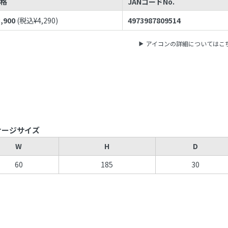
価格
JANコードNo.
3,900
(税込¥
4,290
)
4973987809514
アイコンの詳細についてはこ
ケージサイズ
W
H
D
60
185
30