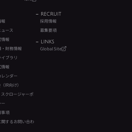
RECRUIT
情報
採用情報
ニュース
募集要項
営情報
LINKS
績・財務情報
Global Site
ライブラリ
式情報
カレンダー
Q（IR向け）
ィスクロージャーポ
シー
責事項
Rに関するお問い合わ