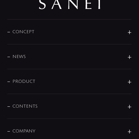
CONCEPT
BRAND
DESIGN
NEWS
ニュースリリース
商品に関して
PRODUCT
展示会
混合栓
企業情報
センサー・タッチ水栓
その他
CONTENTS
セットアイテム
MIZUBA（ミズバ）
予洗い水栓
プレパシュ＋
洗面器・手洗器
単水栓
COMPANY
みらいエコ住宅2026
事業について