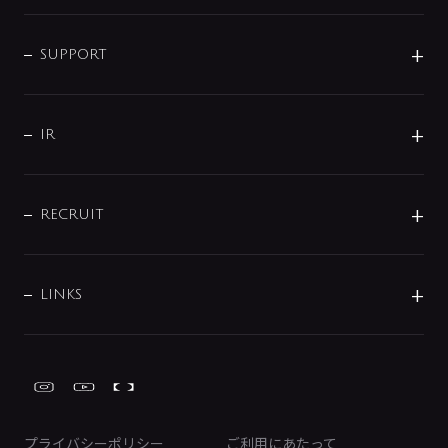
シャワー
企業情報
インテリア・アクセサリー
SMART FINE BUBBLE
ORIGINAL GRAPHIC
企業理念
SUPPORT
分岐
コーポレートメッセージ
水栓部品
水まわり解決帖
サポート
CSR
バルブ
よくあるご質問
じぶんシャワーが見つかる
会社概要
シャワインフォ
IR
配管システム
お問い合わせ
沿革
配管部材
IENI
IR情報
サポートチャット
ブランド・グループ紹介
キッチン周辺用品
IRニュース
データダウンロード
RECRUIT
事業所案内
バス・空調周辺用品
経営情報
節湯水栓・節水水栓について
ショールーム
洗面周辺用品
採用情報
業績・財務情報
環境配慮バルブ登録制度について
水栓金具の製造工程
洗濯機周辺用品
募集要項
IRライブラリ
LINKS
みらいエコ住宅2026事業
トイレ周辺用品
株式情報
類似品・模倣品にご注意ください
ガーデニング周辺用品
Global Site
IRカレンダー
工具
FAQ（IR向け）
ディスクロージャーポリシー
免責事項
プライバシーポリシー
ご利用にあたって